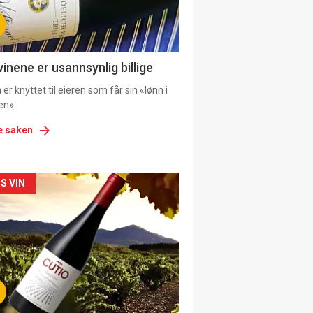
tion
vinene er usannsynlig billige
er knyttet til eieren som får sin «lønn i
en».
e saken
kler
S VIN
il
tion