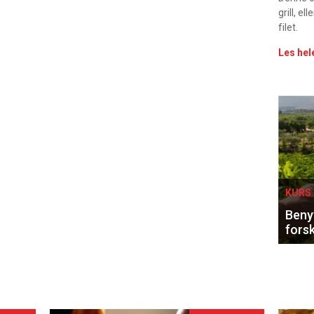
grill, e
filet.
Les hel
Eve
sing
KURS 
Benyt
forsk