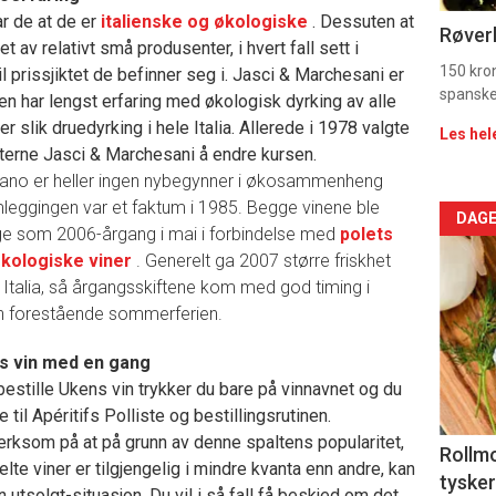
ar de at de er
italienske og økologiske
. Dessuten at
Dag
Røverk
et av relativt små produsenter, i hvert fall sett i
rett
150 kron
il prissjiktet de befinner seg i. Jasci & Marchesani er
spanske
en har lengst erfaring med økologisk dyrking av alle
r slik druedyrking i hele Italia. Allerede i 1978 valgte
Les hel
tterne Jasci & Marchesani å endre kursen.
ano er heller ingen nybegynner i økosammenheng
leggingen var et faktum i 1985. Begge vinene ble
Arti
DAGE
rge som 2006-årgang i mai i forbindelse med
polets
økologiske viner
. Generelt ga 2007 større friskhet
deta
ra Italia, så årgangsskiftene kom med god timing i
-
den forestående sommerferien.
sec
ns vin med en gang
bestille Ukens vin trykker du bare på vinnavnet og du
11
e til Apéritifs Polliste og bestillingsrutinen.
erksom på at på grunn av denne spaltens popularitet,
Dag
Rollmo
lte viner er tilgjengelig i mindre kvanta enn andre, kan
tysker
 utsolgt-situasjon. Du vil i så fall få beskjed om det