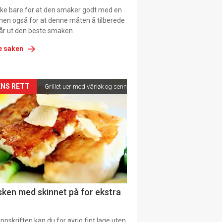
ikke bare for at den smaker godt med en
men også for at denne måten å tilberede
får ut den beste smaken.
e saken
kler
NS RETT
Grillet uer med vårløk og sennepsvinaigrette
il
tion
ns
fisken med skinnet på for ekstra
pskriften kan du for øvrig fint lage uten