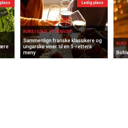
 plass
Ledig plass
KURS I OSLO, 27. AUGUST
Sammenlign franske klassikere og
KURS 
lære
ungarske viner til en 5-retters
meny
Bobl