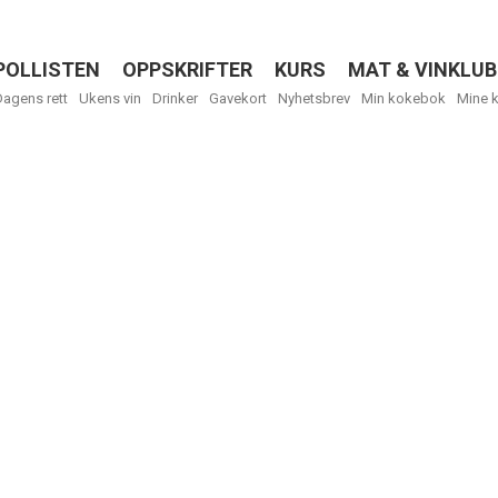
POLLISTEN
OPPSKRIFTER
KURS
MAT & VINKLUB
Menu
Dagens rett
Ukens vin
Drinker
Gavekort
Nyhetsbrev
Min kokebok
Mine 
Få ukentli
Vi tilbyr flere
kan fritt velge
tilsendt.
R