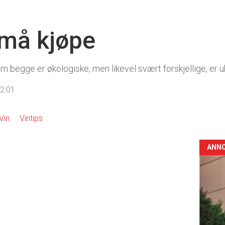
 må kjøpe
som begge er økologiske, men likevel svært forskjellige, er 
02:01
Vin
Vintips
ANN