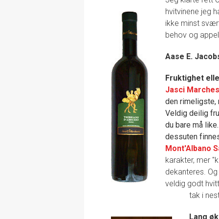
hvitvinene jeg 
ikke minst svær
behov og appelle
Aase E. Jaco
Fruktighet ell
Jasci Marches
den rimeligste,
Veldig deilig fr
du bare må like.
dessuten finnes 
Mont'Albano S
karakter, mer "k
dekanteres. Og
veldig godt hvitt
tak i nes
Lang øk