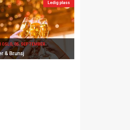
Ledig plass
I OSLO, 05. SEPTEMBER
er & Brunsj