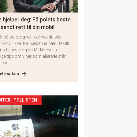
 hjelper deg: Få polets beste
 sendt rett til din mobil
år på polet og vet ikke hva du skal
 Fortvil ikke, for hjelpen er nær: Bestill
ms-tjeneste og du får tilsendt to
lige tips om viner som allerede står i
llene.
ele saken
kler
ITER I POLLISTEN
il