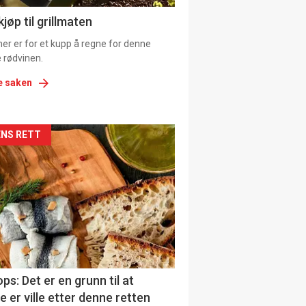
ens
jøp til grillmaten
er er for et kupp å regne for denne
 rødvinen.
e saken
kler
NS RETT
il
tion
ens
ps: Det er en grunn til at
e er ville etter denne retten