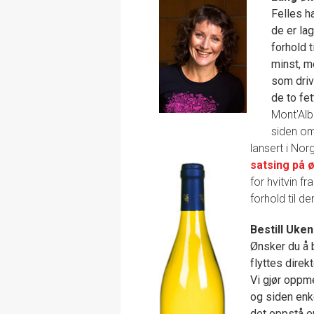
Felles h
de er lag
forhold t
minst, m
som drive
de to fe
Mont'Alb
siden om
lansert i No
satsing på 
for hvitvin f
forhold til 
Bestill Uke
Ønsker du å 
flyttes direkt
Vi gjør oppm
og siden enke
det oppstå en