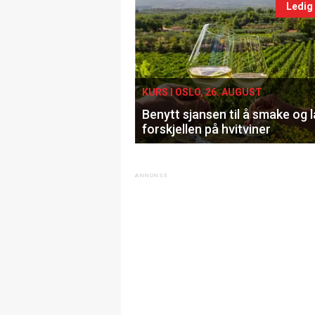
Ledig
KURS I OSLO, 26. AUGUST
Benytt sjansen til å smake og 
forskjellen på hvitviner