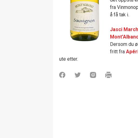
fra Vinmonopo
å få tak i.
Jasci March
Mont'Albano
Dersom du øn
fritt fra
Apéri
ute etter.