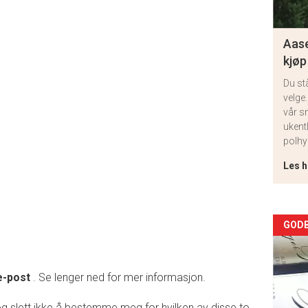
Aase
kjøp
Du st
velge.
vår s
ukent
polhy
Les h
Arti
GODB
deta
e-post
. Se lenger ned for mer informasjon.
-
 og slett ikke å bestemme meg for hvilken av disse to