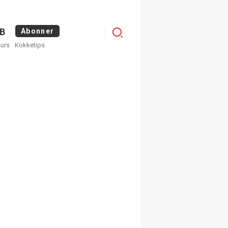
Logg
B
Abonner
kurs
Kokketips
inn
×
ge nyhetsbrev fra
Apéritif
 ukentlige nyhetsbrev. Du
 hvilke du ønsker å få
egistrer deg