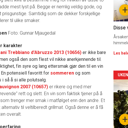
sec
hadde mest lyst på. Begge er nemlig veldig gode, og
+
11
t prisgunstige. Samtidig som de dekker forskjellige
rer til ulike smaker.
Disse 
bsen
Foto: Gunnar Mjaugedal
Årsaken 
himmel
er karakter
ani Trebbiano d'Abruzzo 2013 (10656)
er ikke bare
Les hel
 men også den som flest vil nikke anerkjennende til.
uktighet, fin syre og lang ettersmak gjør den til en vin
 En potensiell favoritt for
sommeren
og som
Arti
UKEN
i så å si alle polutsalg.
deta
auvignon 2007 (10657)
er rikere og med mer
revende" rett og slett. En vin som faktisk tjener på å
-
 som trenger mer smak i matfølget enn den andre. Et
 alternativ til veltilberedt grillmat. Også denne er å få
sec
ten overalt.
+
11
oerfaring