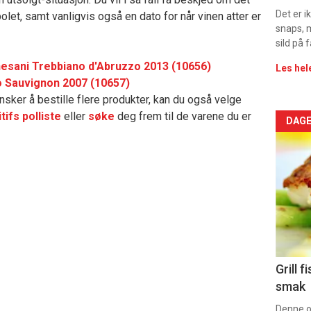
rett
Det er 
let, samt vanligvis også en dato for når vinen atter er
2
snaps, 
sild på 
esani Trebbiano d'Abruzzo 2013 (10656)
Les hel
 Sauvignon 2007 (10657)
sker å bestille flere produkter, kan du også velge
tifs polliste
eller
søke
deg frem til de varene du er
Arti
DAGE
deta
-
sec
11
Uke
Grill 
smak
vin
Denne op