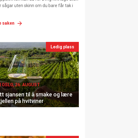
ller sågar uten skinn om du bare får tak i
e saken
nts
Ledig plass
le
I OSLO, 26. AUGUST
t sjansen til å smake og lære
jellen på hvitviner