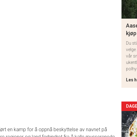
Aase
kjøp
Du st
velge.
vår s
ukent
polhy
Les h
Arti
DAGE
deta
rt en kamp for å oppnå beskyttelse av navnet på
-
dre regioner og land forhindret fra å kalle musserenede