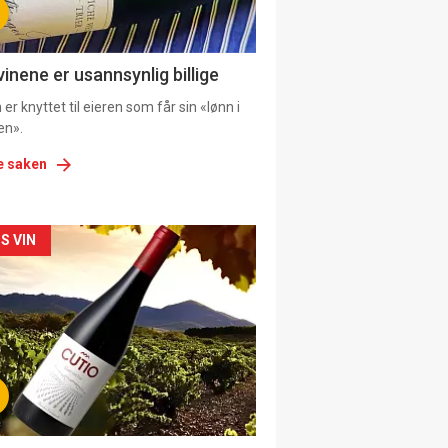
ens
vinene er usannsynlig billige
er knyttet til eieren som får sin «lønn i
en».
e saken
kler
S VIN
il
tion