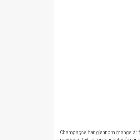
Champagne har gjennom mange år fø
regionen. I EU er produsenter fra an