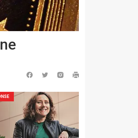
gne
ONSE