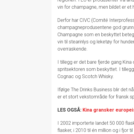
vin for champagne, men bildet er et h
Derfor har CIVC (Comité Interprofe
champagneprodusentene god grunn til
Champagne som en beskyttet betegnel
vin til stearinlys og leketøy for hun
overraskende.
I tillegg er det bare fjerde gang Kina 
spritsektoren som beskyttet. I tille
Cognac og Scotch Whisky.
Ifølge The Drinks Business blir det n
er et stort vekstområde for fransk sp
LES OGSÅ:
Kina gransker europei
I 2002 importerte landet 50 000 flas
flasker, i 2010 til én million og i fjor 