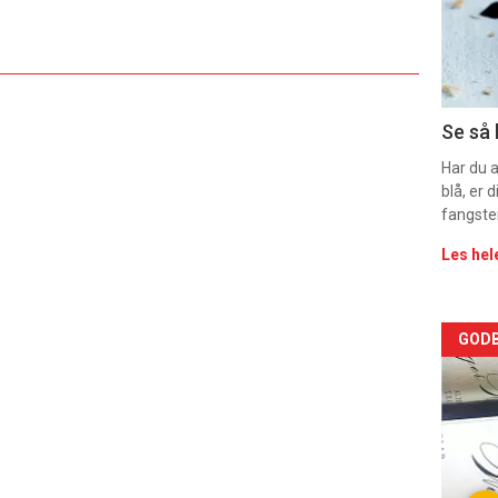
sec
11
Dag
Se så 
rett
Har du 
blå, er
fangste
Les hel
Arti
GODB
deta
-
sec