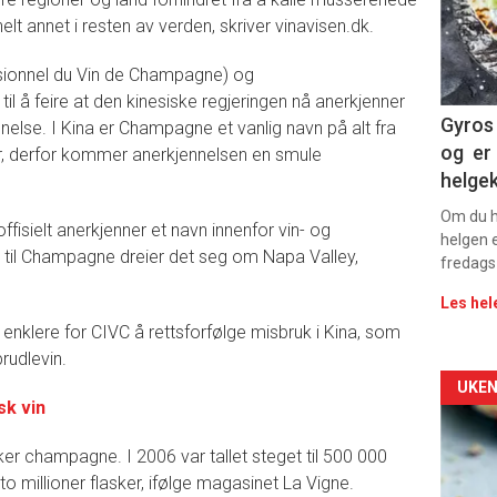
elt annet i resten av verden, skriver vinavisen.dk.
sec
11
ssionnel du Vin de Champagne) og
 å feire at den kinesiske regjeringen nå anerkjenner
Gyros 
se. I Kina er Champagne et vanlig navn på alt fra
og er 
der, derfor kommer anerkjennelsen en smule
helge
Om du ha
offisielt anerkjenner et navn innenfor vin- og
helgen e
gg til Champagne dreier det seg om Napa Valley,
fredags
Les hel
å enklere for CIVC å rettsforfølge misbruk i Kina, som
rudlevin.
Arti
UKEN
sk vin
deta
ker champagne. I 2006 var tallet steget til 500 000
-
til to millioner flasker, ifølge magasinet La Vigne.