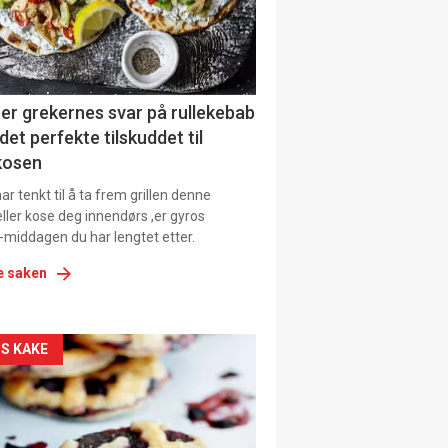
tion
er grekernes svar på rullekebab
det perfekte tilskuddet til
kosen
r tenkt til å ta frem grillen denne
ller kose deg innendørs ,er gyros
-middagen du har lengtet etter.
e saken
kler
S KAKE
il