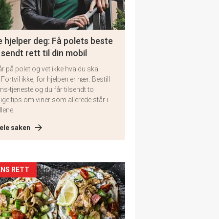
 hjelper deg: Få polets beste
 sendt rett til din mobil
år på polet og vet ikke hva du skal
 Fortvil ikke, for hjelpen er nær: Bestill
ms-tjeneste og du får tilsendt to
lige tips om viner som allerede står i
llene.
ele saken
kler
NS RETT
il