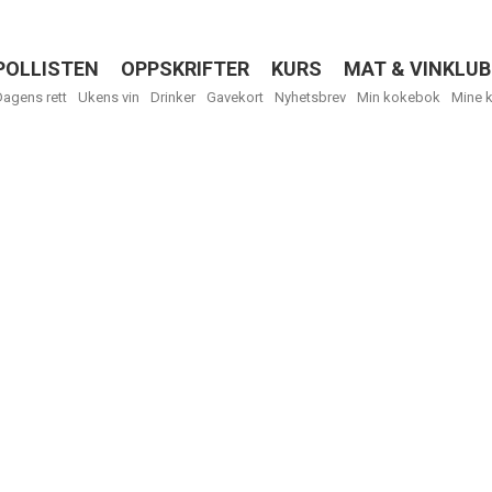
POLLISTEN
OPPSKRIFTER
KURS
MAT & VINKLUB
Menu
Dagens rett
Ukens vin
Drinker
Gavekort
Nyhetsbrev
Min kokebok
Mine 
R