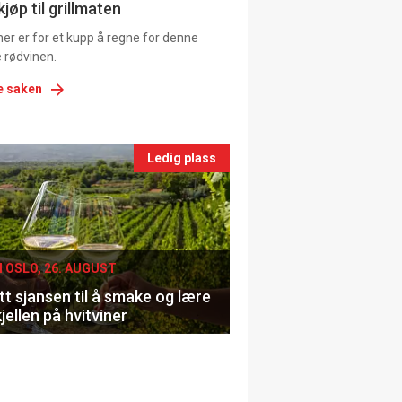
ns
jøp til grillmaten
er er for et kupp å regne for denne
 rødvinen.
e saken
nts
Ledig plass
le
I OSLO, 26. AUGUST
t sjansen til å smake og lære
jellen på hvitviner