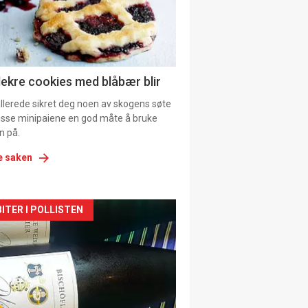
tion
ens
lekre cookies med blåbær blir
allerede sikret deg noen av skogens søte
 disse minipaiene en god måte å bruke
n på.
e saken
kler
ITER I POLLISTEN
il
tion