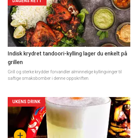
Artikler
DAGENS RETT
detail
-
section
11
Indisk krydret tandoori-kylling lager du enkelt på
grillen
Dagens
Grill og sterke krydder forvandler alminnelige kyllingvinger til
rett
saftige smaksbomber i denne oppskriften.
Artikler
UKENS DRINK
detail
-
+