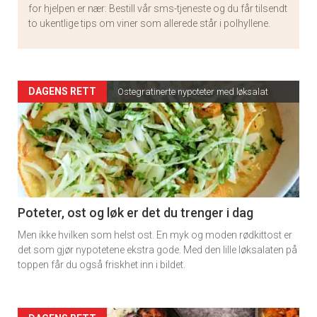
for hjelpen er nær: Bestill vår sms-tjeneste og du får tilsendt
to ukentlige tips om viner som allerede står i polhyllene.
Artikler
DAGENS RETT
Ostegratinerte nypoteter med løksalat
detail
-
section
11
Poteter, ost og løk er det du trenger i dag
Men ikke hvilken som helst ost. En myk og moden rødkittost er
det som gjør nypotetene ekstra gode. Med den lille løksalaten på
toppen får du også friskhet inn i bildet.