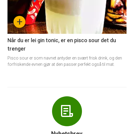
akkurat
nå
+
-
6
Når du er lei gin tonic, er en pisco sour det du
trenger
Pisco sour er som navnet antyder en svært frisk drink, og den
forfriskende evnen gjør at den passer perfekt også til mat.
Nyhetsbrev