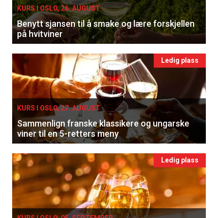
KURS I OSLO, 26. AUGUST
Benytt sjansen til å smake og lære forskjellen
på hvitviner
Ledig plass
KURS I OSLO, 27. AUGUST
Sammenlign franske klassikere og ungarske
viner til en 5-retters meny
Ledig plass
KURS I OSLO, 05. SEPTEMBER