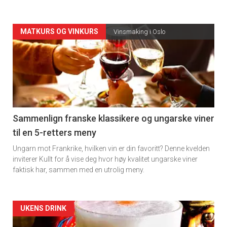
Forsiden
MATKURS OG VINKURS
Vinsmaking i Oslo
akkurat
nå
-
5
Sammenlign franske klassikere og ungarske viner
til en 5-retters meny
Ungarn mot Frankrike, hvilken vin er din favoritt? Denne kvelden
inviterer Kullt for å vise deg hvor høy kvalitet ungarske viner
faktisk har, sammen med en utrolig meny.
Forsiden
UKENS DRINK