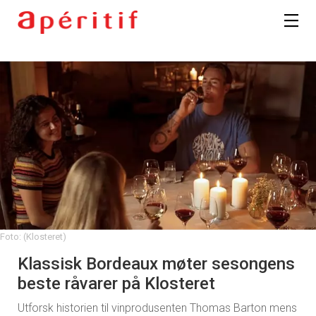
Foto: (Klosteret)
Klassisk Bordeaux møter sesongens
beste råvarer på Klosteret
Utforsk historien til vinprodusenten Thomas Barton mens