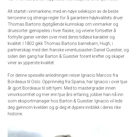
Alt startet i vinmarkene, med en nøye seleksjon av de beste
terroirene og strenge regler for å garantere høykvalitets druer.
Thomas Bartons dyptgående kunnskap om vinmarker og
druesorter gjenspeiles i hver flaske, og vinene fortsetter å
fortrylle ganer verden over med deres tidløse karakter og
kvalitet.
I 1802 gikk Thomas Bartons barnebarn, Hugh, i
partnerskap med den franske vinentusiasten Daniel Guestier, og
siden den gang har Barton & Guestier forent krefter og skaper
viner av ypperste kvalitet.
For denne spesielle anledningen reiser Ignacio Marcos fra
Bordeaux til Oslo. Opprinnelig fra Spania, har Ignacio i over tjue
år gjort Bordeaux til sitt hjem. Med to mastergrader innen
vinvirksomhet og mer enn tjue års erfaring, jobber han nå inn
som eksportmanager hos Barton & Guestier. Ignacio vil lede
deg gjennom kvelden og gi deg et dypere innblikk i deres rike
historie.