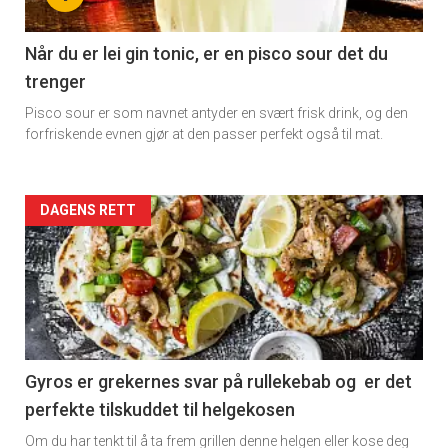
section
11
Når du er lei gin tonic, er en pisco sour det du
trenger
Dagens
Pisco sour er som navnet antyder en svært frisk drink, og den
rett
forfriskende evnen gjør at den passer perfekt også til mat.
2
Artikler
DAGENS RETT
detail
-
section
11
Gyros er grekernes svar på rullekebab og er det
perfekte tilskuddet til helgekosen
Ukens
Om du har tenkt til å ta frem grillen denne helgen eller kose deg