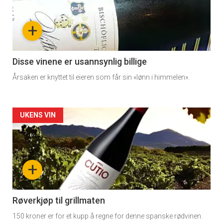
nå
+
-
3
Disse vinene er usannsynlig billige
Årsaken er knyttet til eieren som får sin «lønn i himmelen».
Forsiden
UKENS VIN
akkurat
nå
+
-
4
Røverkjøp til grillmaten
150 kroner er for et kupp å regne for denne spanske rødvinen.