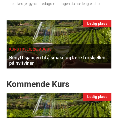
vin
innendørs ,er gyros fredags-middagen du har lengtet etter.
Events
Ledig plass
single
KURS I OSLO, 26. AUGUST
Benytt sjansen til å smake og lære forskjellen
på hvitviner
Events
Kommende Kurs
Ledig plass