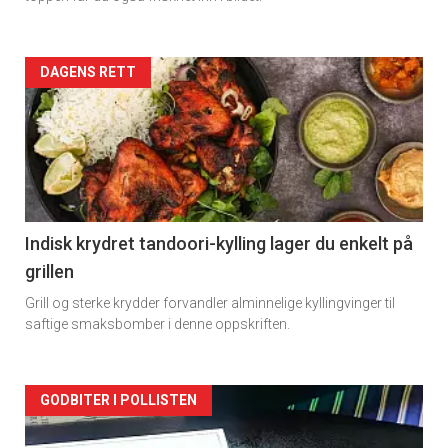
Forsiden
DAGENS RETT
akkurat
nå
-
2
Indisk krydret tandoori-kylling lager du enkelt på
grillen
Grill og sterke krydder forvandler alminnelige kyllingvinger til
saftige smaksbomber i denne oppskriften.
Forsiden
GODBITER I POLLISTEN
akkurat