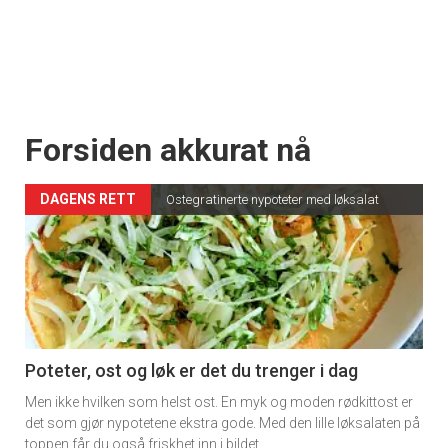
Forsiden akkurat nå
DAGENS RETT
Ostegratinerte nypoteter med løksalat
Poteter, ost og løk er det du trenger i dag
Men ikke hvilken som helst ost. En myk og moden rødkittost er
det som gjør nypotetene ekstra gode. Med den lille løksalaten på
toppen får du også friskhet inn i bildet.