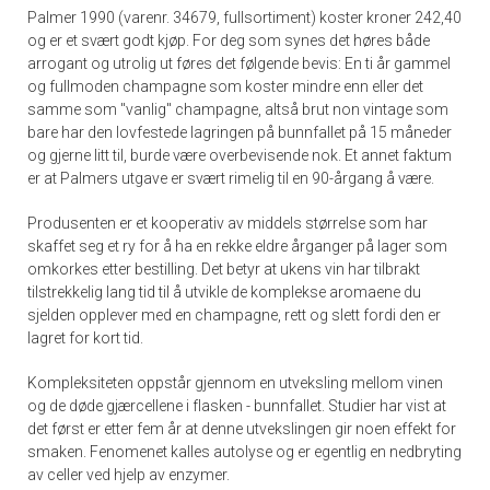
Palmer 1990 (varenr. 34679, fullsortiment) koster kroner 242,40
og er et svært godt kjøp. For deg som synes det høres både
arrogant og utrolig ut føres det følgende bevis: En ti år gammel
og fullmoden champagne som koster mindre enn eller det
samme som "vanlig" champagne, altså brut non vintage som
bare har den lovfestede lagringen på bunnfallet på 15 måneder
og gjerne litt til, burde være overbevisende nok. Et annet faktum
er at Palmers utgave er svært rimelig til en 90-årgang å være.
Produsenten er et kooperativ av middels størrelse som har
skaffet seg et ry for å ha en rekke eldre årganger på lager som
omkorkes etter bestilling. Det betyr at ukens vin har tilbrakt
tilstrekkelig lang tid til å utvikle de komplekse aromaene du
sjelden opplever med en champagne, rett og slett fordi den er
lagret for kort tid.
Kompleksiteten oppstår gjennom en utveksling mellom vinen
og de døde gjærcellene i flasken - bunnfallet. Studier har vist at
det først er etter fem år at denne utvekslingen gir noen effekt for
smaken. Fenomenet kalles autolyse og er egentlig en nedbryting
av celler ved hjelp av enzymer.