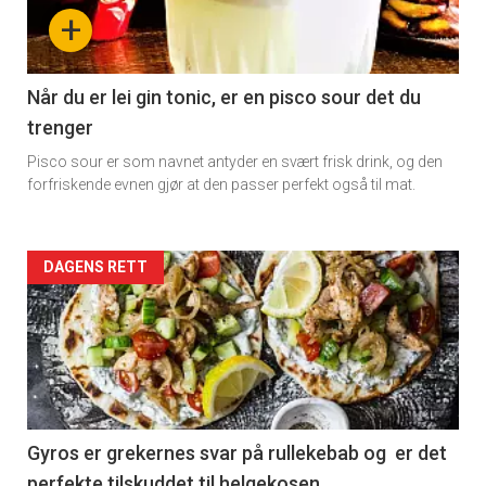
-
+
section
11
Når du er lei gin tonic, er en pisco sour det du
trenger
Dagens
Pisco sour er som navnet antyder en svært frisk drink, og den
rett
forfriskende evnen gjør at den passer perfekt også til mat.
Artikler
DAGENS RETT
detail
-
section
11
Gyros er grekernes svar på rullekebab og er det
perfekte tilskuddet til helgekosen