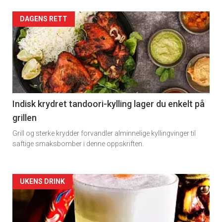
Artikler
DAGENS RETT
detail
-
section
11
Indisk krydret tandoori-kylling lager du enkelt på
grillen
Grill og sterke krydder forvandler alminnelige kyllingvinger til
saftige smaksbomber i denne oppskriften.
Artikler
UKENS DRINK
detail