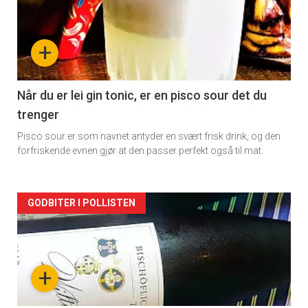
akkurat
nå
+
-
2
Når du er lei gin tonic, er en pisco sour det du
trenger
Pisco sour er som navnet antyder en svært frisk drink, og den
forfriskende evnen gjør at den passer perfekt også til mat.
Forsiden
GODBITER I POLLISTEN
akkurat
nå
+
-