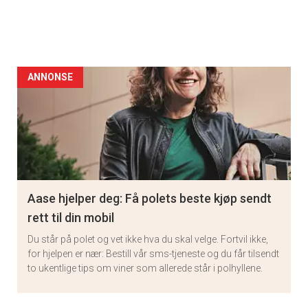
ANNONSE
Aase hjelper deg: Få polets beste kjøp sendt
rett til din mobil
Du står på polet og vet ikke hva du skal velge. Fortvil ikke,
for hjelpen er nær: Bestill vår sms-tjeneste og du får tilsendt
to ukentlige tips om viner som allerede står i polhyllene.