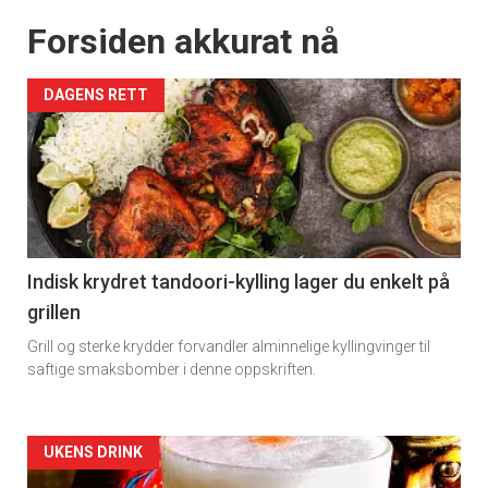
Forsiden akkurat nå
DAGENS RETT
Indisk krydret tandoori-kylling lager du enkelt på
grillen
Grill og sterke krydder forvandler alminnelige kyllingvinger til
saftige smaksbomber i denne oppskriften.
Forsiden
UKENS DRINK