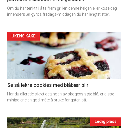
Dagens
Om du har tenkt til å ta frem grillen denne helgen eller kose deg
rett
innendørs ,er gyros fredags-middagen du har lengtet etter.
2
Artikler
UKENS KAKE
detail
-
section
11
Se så lekre cookies med blåbær blir
Har du allerede sikret deg noen av skogens søte blå, er disse
Ukens
minipaiene en god måte å bruke fangsten på.
vin
Events
Ledig plass