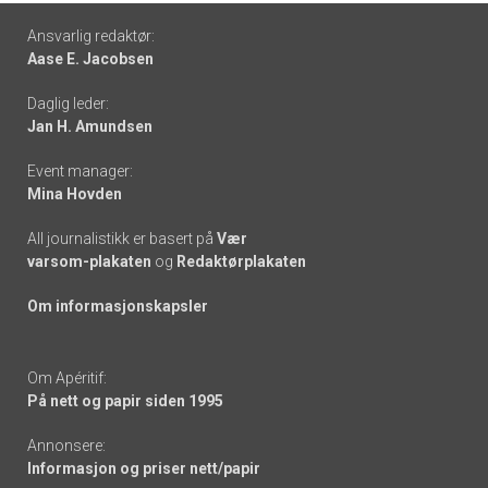
Footer
Ansvarlig redaktør:
Aase E. Jacobsen
-
Daglig leder:
links
Jan H. Amundsen
Event manager:
Mina Hovden
All journalistikk er basert på
Vær
varsom-plakaten
og
Redaktørplakaten
Om informasjonskapsler
Om Apéritif:
På nett og papir siden 1995
Annonsere:
Informasjon og priser nett/papir