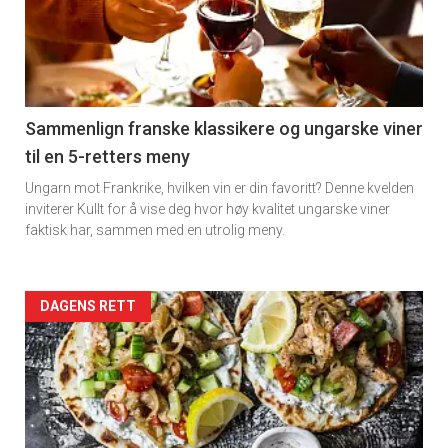
akkurat
nå
-
5
Sammenlign franske klassikere og ungarske viner
til en 5-retters meny
Ungarn mot Frankrike, hvilken vin er din favoritt? Denne kvelden
inviterer Kullt for å vise deg hvor høy kvalitet ungarske viner
faktisk har, sammen med en utrolig meny.
Forsiden
DAGENS RETT
akkurat
nå
-