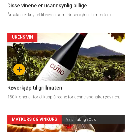
3
Disse vinene er usannsynlig billige
Årsaken er knyttet til eieren som får sin «lønn i himmelen».
Forsiden
UKENS VIN
akkurat
nå
+
-
4
Røverkjøp til grillmaten
150 kroner er for et kupp å regne for denne spanske rødvinen.
Forsiden
MATKURS OG VINKURS
Vinsmaking i Oslo