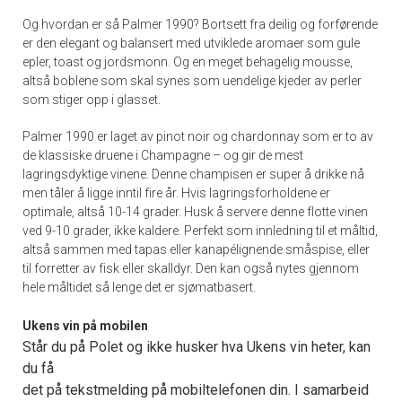
Og hvordan er så Palmer 1990? Bortsett fra deilig og forførende
er den elegant og balansert med utviklede aromaer som gule
epler, toast og jordsmonn. Og en meget behagelig mousse,
altså boblene som skal synes som uendelige kjeder av perler
som stiger opp i glasset.
Palmer 1990 er laget av pinot noir og chardonnay som er to av
de klassiske druene i Champagne – og gir de mest
lagringsdyktige vinene. Denne champisen er super å drikke nå
men tåler å ligge inntil fire år. Hvis lagringsforholdene er
optimale, altså 10-14 grader. Husk å servere denne flotte vinen
ved 9-10 grader, ikke kaldere. Perfekt som innledning til et måltid,
altså sammen med tapas eller kanapélignende småspise, eller
til forretter av fisk eller skalldyr. Den kan også nytes gjennom
hele måltidet så lenge det er sjømatbasert.
Ukens vin på mobilen
Står du på Polet og ikke husker hva Ukens vin heter, kan
du få
det på tekstmelding på mobiltelefonen din. I samarbeid