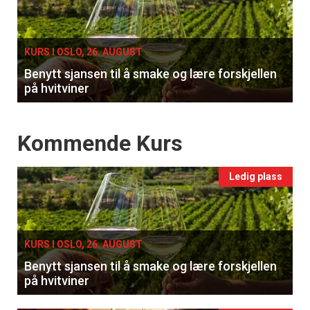
single
KURS I OSLO, 26. AUGUST
Benytt sjansen til å smake og lære forskjellen
på hvitviner
Events
Kommende Kurs
Ledig plass
KURS I OSLO, 26. AUGUST
Benytt sjansen til å smake og lære forskjellen
på hvitviner