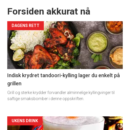
Forsiden akkurat nå
DAGENS RETT
Indisk krydret tandoori-kylling lager du enkelt på
grillen
Grill og sterke krydder forvandler alminnelige kyllingvinger til
saftige smaksbomber i denne oppskriften.
Forsiden
UKENS DRINK