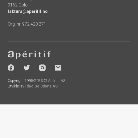
0162 Oslo
faktura@aperitif.no
Org. nr. 972 420 271
Footer
-
socials
Copyright 1995-2023 © Apéritif AS
Utviklet av
Ideo Solutions AS