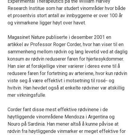
Experimental Therapeutics på the William Harvey
Research Institue som har studert vinområder hvor både
et prosentvis stort antall av innbyggerne er over 100 år
og vinmarkene ligger høyt over havet.
Magasinet Nature publiserte i desember 2001 en
artikkel av Professor Roger Corder, hvor han viser til en
sammenheng mellom rødvin og lang levetid ved at daglig
konsum av rødvin reduserer faren for hjertesykdommer.
Han sier at forskjellige viner varierer i deres evne til å
redusere faren for fortetning av arteriene, hvor kun rødvin
viste seg å være effektivt i motsetning til rosé- og
hvitvin. Han hevdet også at enkelte rødviner var atskillig
mer virkningsfulle.
Corder fant disse mest effektive rødvinene i de
høytliggende vinområdene Mendoza i Argentina og
Nouro på Sardinia. Han mener altså å kunne påvise at
rødvin fra høytliggende vinmarker er meget effektive for