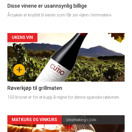
3
Disse vinene er usannsynlig billige
Årsaken er knyttet til eieren som får sin «lønn i himmelen».
Forsiden
UKENS VIN
akkurat
nå
+
-
4
Røverkjøp til grillmaten
150 kroner er for et kupp å regne for denne spanske rødvinen.
Forsiden
MATKURS OG VINKURS
Vinsmaking i Oslo