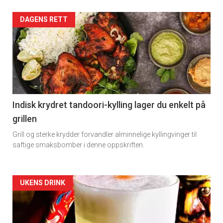
Artikler
DAGENS RETT
detail
-
section
11
Indisk krydret tandoori-kylling lager du enkelt på
grillen
Grill og sterke krydder forvandler alminnelige kyllingvinger til
saftige smaksbomber i denne oppskriften.
Artikler
UKENS DRINK
detail