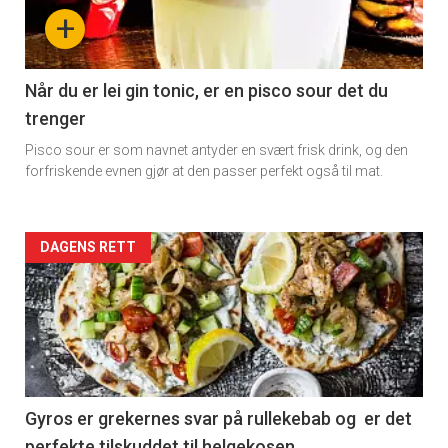
-
+
section
11
Når du er lei gin tonic, er en pisco sour det du
trenger
Dagens
Pisco sour er som navnet antyder en svært frisk drink, og den
rett
forfriskende evnen gjør at den passer perfekt også til mat.
Artikler
DAGENS RETT
detail
-
section
11
Gyros er grekernes svar på rullekebab og er det
perfekte tilskuddet til helgekosen