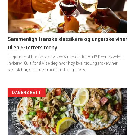
akkurat
nå
-
5
Sammenlign franske klassikere og ungarske viner
til en 5-retters meny
Ungarn mot Frankrike, hvilken vin er din favoritt? Denne kvelden
inviterer Kullt for å vise deg hvor høy kvalitet ungarske viner
faktisk har, sammen med en utrolig meny.
Forsiden
DAGENS RETT
akkurat
nå
-