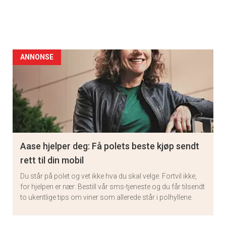
ANNONSE
Aase hjelper deg: Få polets beste kjøp sendt
rett til din mobil
Du står på polet og vet ikke hva du skal velge. Fortvil ikke,
for hjelpen er nær: Bestill vår sms-tjeneste og du får tilsendt
to ukentlige tips om viner som allerede står i polhyllene.