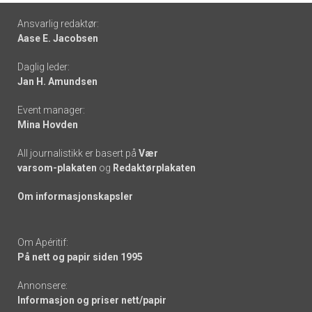
Footer
Ansvarlig redaktør:
Aase E. Jacobsen
-
Daglig leder:
links
Jan H. Amundsen
Event manager:
Mina Hovden
All journalistikk er basert på
Vær
varsom-plakaten
og
Redaktørplakaten
Om informasjonskapsler
Om Apéritif:
På nett og papir siden 1995
Annonsere:
Informasjon og priser nett/papir