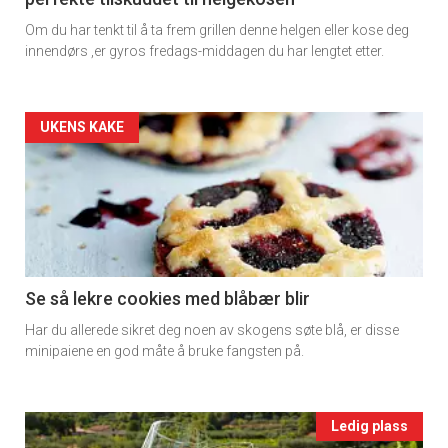
Dagens
Om du har tenkt til å ta frem grillen denne helgen eller kose deg
rett
innendørs ,er gyros fredags-middagen du har lengtet etter.
2
Artikler
UKENS KAKE
detail
-
section
11
Se så lekre cookies med blåbær blir
Har du allerede sikret deg noen av skogens søte blå, er disse
Ukens
minipaiene en god måte å bruke fangsten på.
vin
Events
Ledig plass