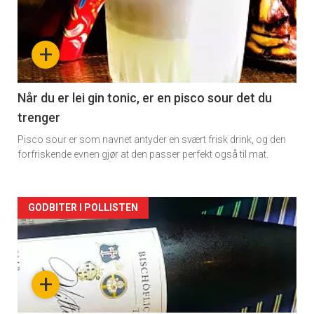
akkurat
nå
+
-
2
Når du er lei gin tonic, er en pisco sour det du
trenger
Pisco sour er som navnet antyder en svært frisk drink, og den
forfriskende evnen gjør at den passer perfekt også til mat.
Forsiden
GODBITER I POLLISTEN
akkurat
nå
+
-