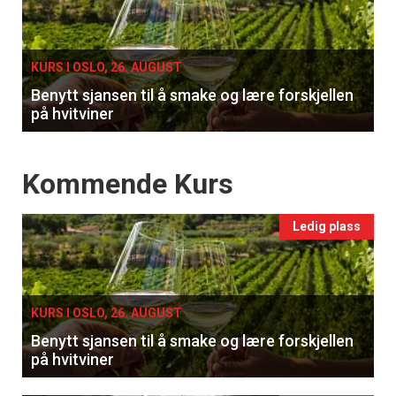
single
KURS I OSLO, 26. AUGUST
Benytt sjansen til å smake og lære forskjellen
på hvitviner
Events
Kommende Kurs
Ledig plass
KURS I OSLO, 26. AUGUST
Benytt sjansen til å smake og lære forskjellen
på hvitviner