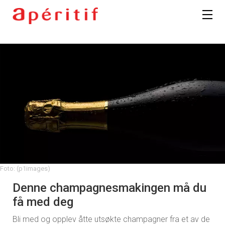
Foto: (p1images)
Denne champagnesmakingen må du
få med deg
Bli med og opplev åtte utsøkte champagner fra et av de