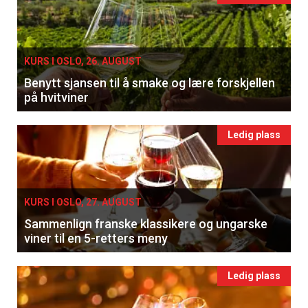
KURS I OSLO, 26. AUGUST
Benytt sjansen til å smake og lære forskjellen
på hvitviner
Ledig plass
KURS I OSLO, 27. AUGUST
Sammenlign franske klassikere og ungarske
viner til en 5-retters meny
Ledig plass