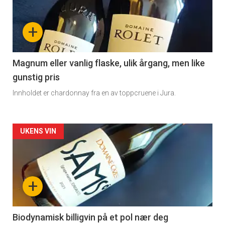
akkurat
nå
+
-
3
Magnum eller vanlig flaske, ulik årgang, men like
gunstig pris
Innholdet er chardonnay fra en av toppcruene i Jura.
Forsiden
UKENS VIN
akkurat
nå
+
-
4
Biodynamisk billigvin på et pol nær deg