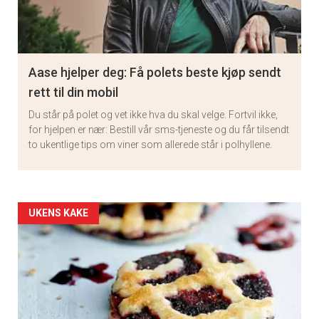
Aase hjelper deg: Få polets beste kjøp sendt
rett til din mobil
Du står på polet og vet ikke hva du skal velge. Fortvil ikke,
for hjelpen er nær: Bestill vår sms-tjeneste og du får tilsendt
to ukentlige tips om viner som allerede står i polhyllene.
Artikler
UKENS KAKE
detail
-
section