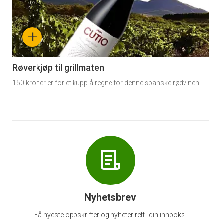
akkurat
nå
+
-
6
Røverkjøp til grillmaten
150 kroner er for et kupp å regne for denne spanske rødvinen.
Nyhetsbrev
Få nyeste oppskrifter og nyheter rett i din innboks.