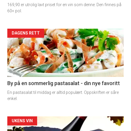
169,90 er utrolig lavt priset for en vin som denne. Den finnes på
60+ pol.
Forsiden
DAGENS RETT
akkurat
nå
-
5
By på en sommerlig pastasalat - din nye favoritt
En pastasalat til middag er alltid populært. Oppskriften er såre
enkel.
Forsiden
UKENS VIN