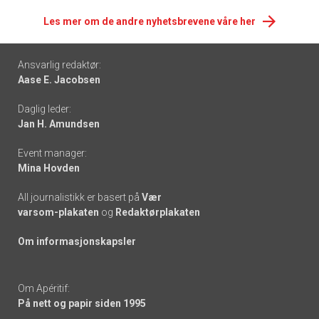
Les mer om de andre nyhetsbrevene våre her
Footer
Ansvarlig redaktør:
Aase E. Jacobsen
-
Daglig leder:
links
Jan H. Amundsen
Event manager:
Mina Hovden
All journalistikk er basert på
Vær
varsom-plakaten
og
Redaktørplakaten
Om informasjonskapsler
Om Apéritif:
På nett og papir siden 1995