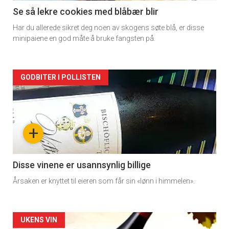
11
Se så lekre cookies med blåbær blir
Har du allerede sikret deg noen av skogens søte blå, er disse
minipaiene en god måte å bruke fangsten på.
Artikler
GODBITER I POLLISTEN
detail
-
+
section
11
Disse vinene er usannsynlig billige
Årsaken er knyttet til eieren som får sin «lønn i himmelen».
Dagens
rett
Artikler
UKENS VIN