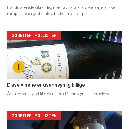
Har du allerede sikret deg noen av skogens søte blå, er disse
minipaiene en god måte å bruke fangsten på.
Forsiden
GODBITER I POLLISTEN
akkurat
nå
+
-
2
Disse vinene er usannsynlig billige
Årsaken er knyttet til eieren som får sin «lønn i himmelen».
Forsiden
GODBITER I POLLISTEN