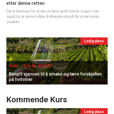
etter denne retten
Ukens
Det er ikke bare for at den smaker godt med en snaps, men
×
vin
også for at denne måten å tilberede sild på får ut den beste
smaken.
Få ukentlige nyhetsbrev fra
Apéritif
Events
Ledig plass
Vi tilbyr flere ukentlige nyhetsbrev. Du
single
kan fritt velge hvilke du ønsker å få
tilsendt.
KURS I OSLO, 26. AUGUST
Benytt sjansen til å smake og lære forskjellen
Registrer deg
på hvitviner
Events
Kommende Kurs
Ledig plass