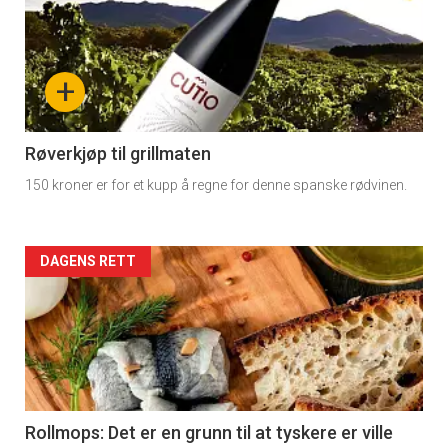
detail
-
+
section
11
Røverkjøp til grillmaten
150 kroner er for et kupp å regne for denne spanske rødvinen.
Dagens
rett
Artikler
DAGENS RETT
2
detail
-
section
11
Rollmops: Det er en grunn til at tyskere er ville