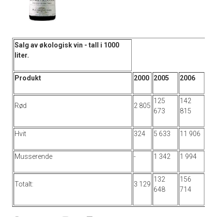
Salg av økologisk vin - tall i 1000
liter.
Produkt
2000
2005
2006
125
142
Rød
2 805
673
815
Hvit
324
5 633
11 906
Musserende
-
1 342
1 994
132
156
Totalt:
3 129
648
714