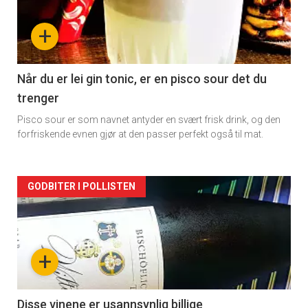
nå
+
-
2
Når du er lei gin tonic, er en pisco sour det du
trenger
Pisco sour er som navnet antyder en svært frisk drink, og den
forfriskende evnen gjør at den passer perfekt også til mat.
Forsiden
GODBITER I POLLISTEN
akkurat
nå
+
-
3
Disse vinene er usannsynlig billige