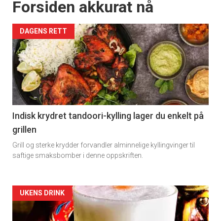
Forsiden akkurat nå
DAGENS RETT
Indisk krydret tandoori-kylling lager du enkelt på
grillen
Grill og sterke krydder forvandler alminnelige kyllingvinger til
saftige smaksbomber i denne oppskriften.
Forsiden
UKENS DRINK
akkurat