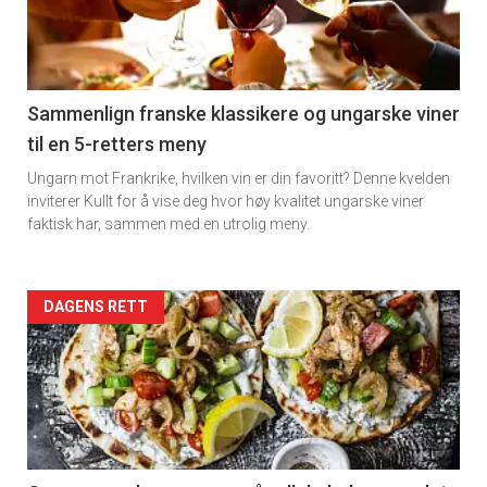
nå
-
5
Sammenlign franske klassikere og ungarske viner
til en 5-retters meny
Ungarn mot Frankrike, hvilken vin er din favoritt? Denne kvelden
inviterer Kullt for å vise deg hvor høy kvalitet ungarske viner
faktisk har, sammen med en utrolig meny.
Forsiden
DAGENS RETT
akkurat
nå
-