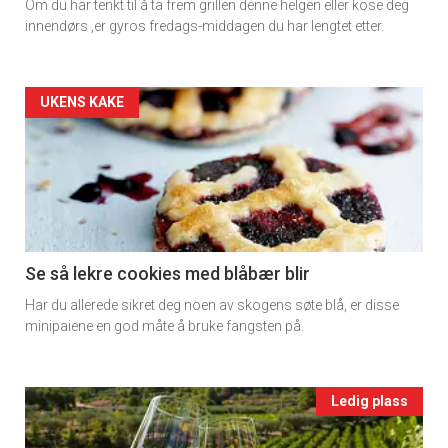
Om du har tenkt til å ta frem grillen denne helgen eller kose deg
rett
innendørs ,er gyros fredags-middagen du har lengtet etter.
2
Artikler
UKENS KAKE
detail
-
section
11
Se så lekre cookies med blåbær blir
Har du allerede sikret deg noen av skogens søte blå, er disse
Ukens
minipaiene en god måte å bruke fangsten på.
vin
Events
Ledig plass