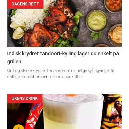
Artikler
DAGENS RETT
detail
-
section
11
Indisk krydret tandoori-kylling lager du enkelt på
grillen
Grill og sterke krydder forvandler alminnelige kyllingvinger til
saftige smaksbomber i denne oppskriften.
Artikler
UKENS DRINK
detail
-