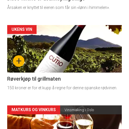
Årsaken er knyttet til eieren som får sin «lønn i himmelen».
Forsiden
UKENS VIN
akkurat
nå
+
-
4
Røverkjøp til grillmaten
150 kroner er for et kupp å regne for denne spanske rødvinen.
Forsiden
MATKURS OG VINKURS
Vinsmaking i Oslo
akkurat