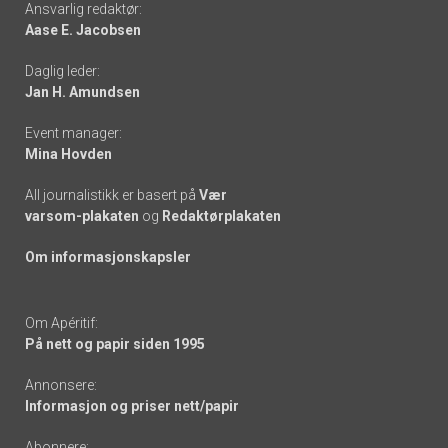
Ansvarlig redaktør:
Aase E. Jacobsen
-
Daglig leder:
links
Jan H. Amundsen
Event manager:
Mina Hovden
All journalistikk er basert på
Vær
varsom-plakaten
og
Redaktørplakaten
Om informasjonskapsler
Om Apéritif:
På nett og papir siden 1995
Annonsere:
Informasjon og priser nett/papir
Abonnere: