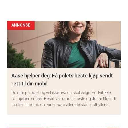
ANNONSE
Aase hjelper deg: Få polets beste kjøp sendt
rett til din mobil
Du står på polet og vet ikke hva du skal velge. Fortvil ikke,
for hjelpen er nær: Bestill vår sms-tjeneste og du får tilsendt
to ukentlige tips om viner som allerede står i polhyllene.