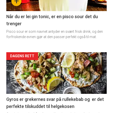
+
section
11
Når du er lei gin tonic, er en pisco sour det du
trenger
Dagens
Pisco sour er som navnet antyder en svært frisk drink, og den
rett
forfriskende evnen gjør at den passer perfekt også til mat.
Artikler
DAGENS RETT
detail
-
section
11
Gyros er grekernes svar på rullekebab og er det
perfekte tilskuddet til helgekosen
Dagens