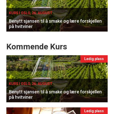
single
KURS I OSLO, 26. AUGUST
Benytt sjansen til å smake og lære forskjellen
på hvitviner
Events
Kommende Kurs
×
Ledig plass
Få ukentlige nyhetsbrev fra
Apéritif
KURS I OSLO, 26. AUGUST
Benytt sjansen til å smake og lære forskjellen
Vi tilbyr flere ukentlige nyhetsbrev. Du
på hvitviner
kan fritt velge hvilke du ønsker å få
tilsendt.
Ledig plass