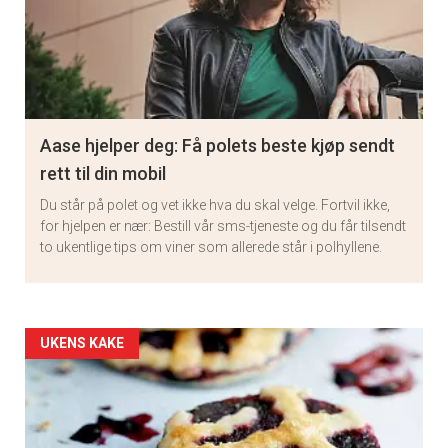
Aase hjelper deg: Få polets beste kjøp sendt
rett til din mobil
Du står på polet og vet ikke hva du skal velge. Fortvil ikke,
for hjelpen er nær: Bestill vår sms-tjeneste og du får tilsendt
to ukentlige tips om viner som allerede står i polhyllene.
Artikler
UKENS KAKE
detail
-