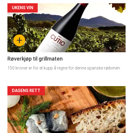
rett
Artikler
UKENS VIN
detail
-
+
section
11
Røverkjøp til grillmaten
150 kroner er for et kupp å regne for denne spanske rødvinen.
Dagens
rett
Artikler
DAGENS RETT
2
detail
-
section