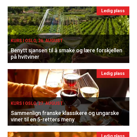
Ledig plass
KURS I OSLO, 26. AUGUST
Benytt sjansen til å smake og lære forskjellen
på hvitviner
Ledig plass
KURS I OSLO, 27. AUGUST
Sammenlign franske klassikere og ungarske
viner til en 5-retters meny
Ledig plass