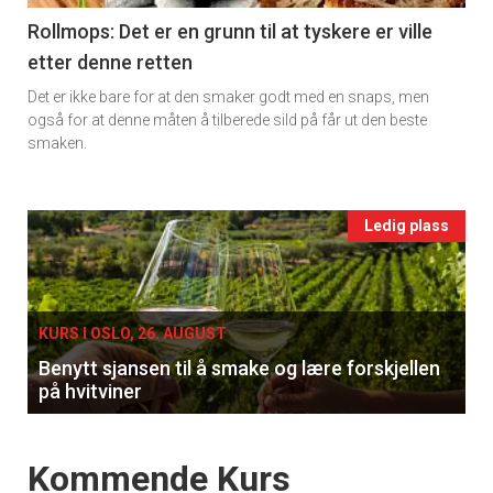
11
Rollmops: Det er en grunn til at tyskere er ville
etter denne retten
Ukens
Det er ikke bare for at den smaker godt med en snaps, men
vin
også for at denne måten å tilberede sild på får ut den beste
smaken.
Events
Ledig plass
single
KURS I OSLO, 26. AUGUST
Benytt sjansen til å smake og lære forskjellen
på hvitviner
Events
Kommende Kurs