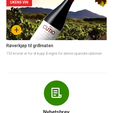
Forsiden
UKENS VIN
akkurat
nå
+
-
6
Røverkjøp til grillmaten
150 kroner er for et kupp å regne for denne spanske rødvinen.
Nyhetsbrev