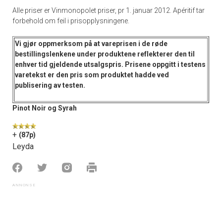
Alle priser er Vinmonopolet priser, pr 1. januar 2012. Apéritif tar
forbehold om feil i prisopplysningene.
Vi gjør oppmerksom på at vareprisen i de
røde
bestillingslenkene
under produktene reflekterer den til
enhver tid gjeldende utsalgspris. Prisene oppgitt i
testens
varetekst
er den pris som produktet hadde ved
publisering av testen.
Pinot Noir og Syrah
+
(87p)
Leyda