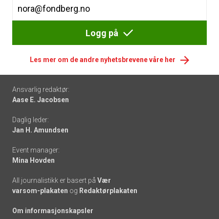
Logg på
Les mer om de andre nyhetsbrevene våre her
Footer
Ansvarlig redaktør:
Aase E. Jacobsen
-
Daglig leder:
links
Jan H. Amundsen
Event manager:
Mina Hovden
All journalistikk er basert på
Vær
varsom-plakaten
og
Redaktørplakaten
Om informasjonskapsler