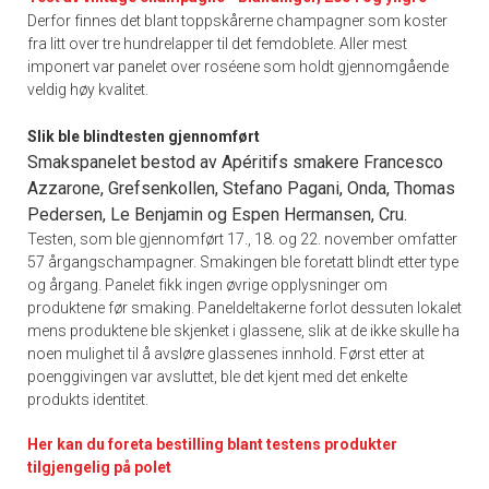
Derfor finnes det blant toppskårerne champagner som koster
fra litt over tre hundrelapper til det femdoblete. Aller mest
imponert var panelet over roséene som holdt gjennomgående
veldig høy kvalitet.
Slik ble blindtesten gjennomført
Smakspanelet bestod av Apéritifs smakere Francesco
Azzarone, Grefsenkollen, Stefano Pagani, Onda, Thomas
Pedersen, Le Benjamin og Espen Hermansen, Cru.
Testen, som ble gjennomført 17., 18. og 22. november omfatter
57 årgangschampagner. Smakingen ble foretatt blindt etter type
og årgang. Panelet fikk ingen øvrige opplysninger om
produktene før smaking. Paneldeltakerne forlot dessuten lokalet
mens produktene ble skjenket i glassene, slik at de ikke skulle ha
noen mulighet til å avsløre glassenes innhold. Først etter at
poenggivingen var avsluttet, ble det kjent med det enkelte
produkts identitet.
Her kan du foreta bestilling blant testens produkter
tilgjengelig på polet