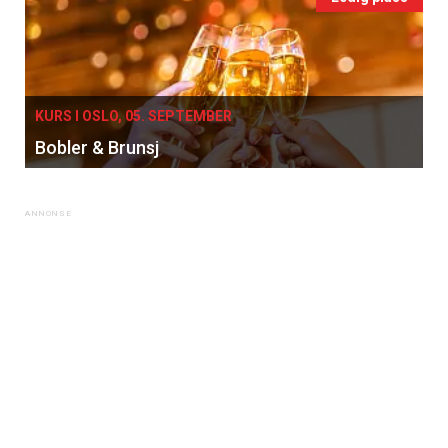
×
KURS I OSLO, 05. SEPTEMBER
Bobler & Brunsj
Få ukentlige nyhetsbrev fra
Apéritif
Vi tilbyr flere ukentlige nyhetsbrev. Du
kan fritt velge hvilke du ønsker å få
tilsendt.
Registrer deg