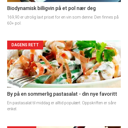
4
Biodynamisk billigvin på et pol nær deg
169,90 er utrolig lavt priset for en vin som denne. Den finnes på
60+ pol.
Forsiden
DAGENS RETT
akkurat
nå
-
5
By på en sommerlig pastasalat - din nye favoritt
En pastasalat til middag er alltid populært. Oppskriften er såre
enkel.