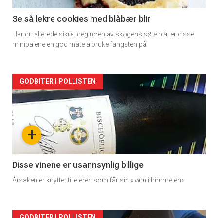
Se så lekre cookies med blåbær blir
Har du allerede sikret deg noen av skogens søte blå, er disse
minipaiene en god måte å bruke fangsten på.
Forsiden
GODBITER I POLLISTEN
akkurat
nå
+
-
2
Disse vinene er usannsynlig billige
Årsaken er knyttet til eieren som får sin «lønn i himmelen».
GODBITER I POLLISTEN