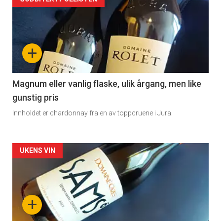
Forsiden
akkurat
nå
+
-
3
Magnum eller vanlig flaske, ulik årgang, men like
gunstig pris
Innholdet er chardonnay fra en av toppcruene i Jura.
Forsiden
UKENS VIN
akkurat
nå
+
-