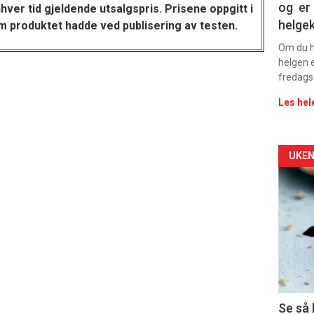
og er 
hver tid gjeldende utsalgspris. Prisene oppgitt i
rett
helge
m produktet hadde ved publisering av testen.
Om du ha
helgen e
fredags
Les hel
Arti
UKEN
deta
-
sec
11
Dag
Se så 