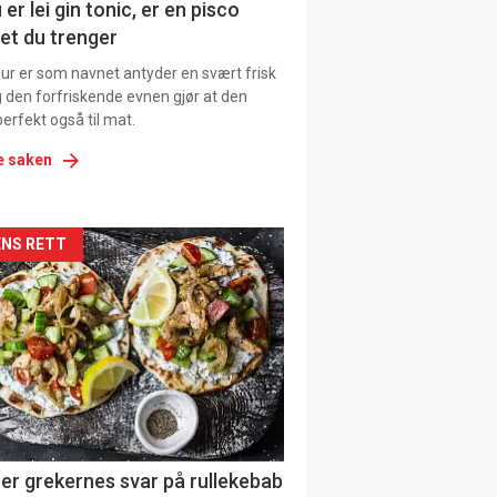
 er lei gin tonic, er en pisco
et du trenger
our er som navnet antyder en svært frisk
g den forfriskende evnen gjør at den
erfekt også til mat.
e saken
kler
NS RETT
il
tion
ens
er grekernes svar på rullekebab