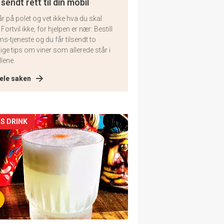
 sendt rett til din mobil
år på polet og vet ikke hva du skal
 Fortvil ikke, for hjelpen er nær: Bestill
ms-tjeneste og du får tilsendt to
lige tips om viner som allerede står i
llene.
ele saken
kler
S DRINK
il
tion