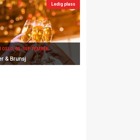
Ledig plass
I OSLO, 05. SEPTEMBER
er & Brunsj