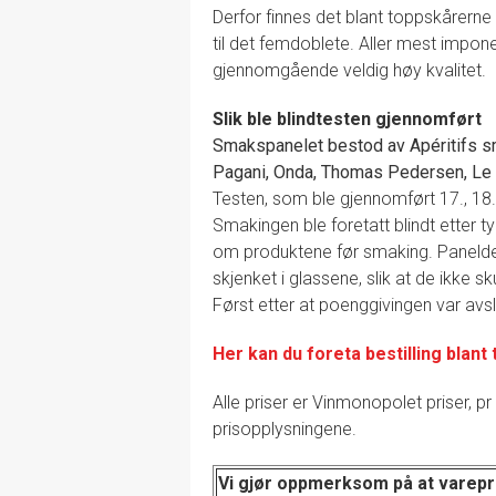
Derfor finnes det blant toppskårerne
til det femdoblete. Aller mest impon
gjennomgående veldig høy kvalitet.
Slik ble blindtesten gjennomført
Smakspanelet bestod av Apéritifs s
Pagani, Onda, Thomas Pedersen, Le
Testen, som ble gjennomført 17., 1
Smakingen ble foretatt blindt etter t
om produktene før smaking. Paneldel
skjenket i glassene, slik at de ikke s
Først etter at poenggivingen var avsl
Her kan du foreta bestilling blant
Alle priser er Vinmonopolet priser, pr 
prisopplysningene.
Vi gjør oppmerksom på at varepr