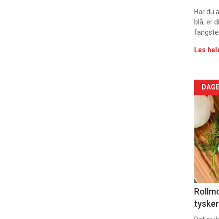
rett
Har du 
blå, er
2
fangste
Les hel
Arti
DAGE
deta
-
sec
11
Uke
Rollmo
tysker
vin