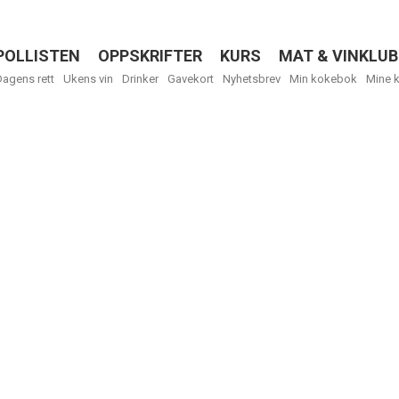
POLLISTEN
OPPSKRIFTER
KURS
MAT & VINKLUB
Menu
Dagens rett
Ukens vin
Drinker
Gavekort
Nyhetsbrev
Min kokebok
Mine 
R