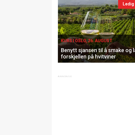
Ledig
KURS I OSLO, 26. AUGUST
Benytt sjansen til å smake og 
forskjellen på hvitviner