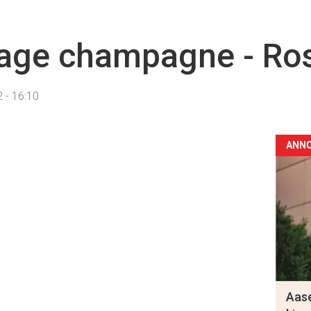
tage champagne - Ro
 - 16:10
ANN
Aase