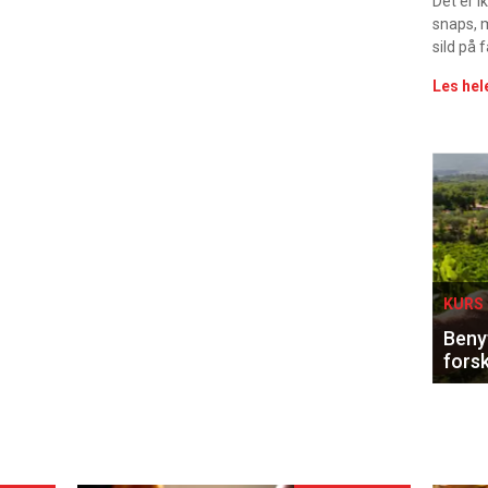
Det er 
snaps, 
sild på 
Les hel
Eve
sing
KURS 
Benyt
forsk