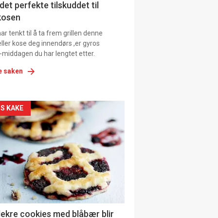
det perfekte tilskuddet til
kosen
r tenkt til å ta frem grillen denne
ller kose deg innendørs ,er gyros
-middagen du har lengtet etter.
e saken
kler
S KAKE
il
tion
ens
lekre cookies med blåbær blir