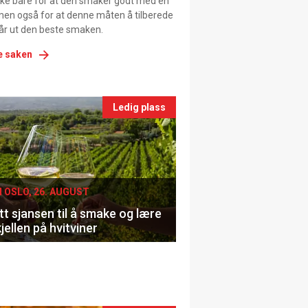
ikke bare for at den smaker godt med en
men også for at denne måten å tilberede
får ut den beste smaken.
e saken
nts
Ledig plass
le
I OSLO, 26. AUGUST
t sjansen til å smake og lære
jellen på hvitviner