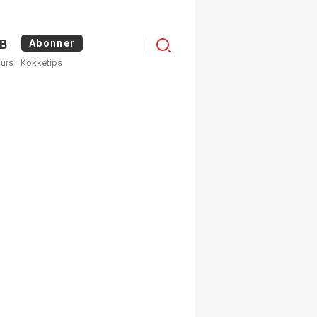
Logg
B
Abonner
kurs
Kokketips
inn
egistrer deg