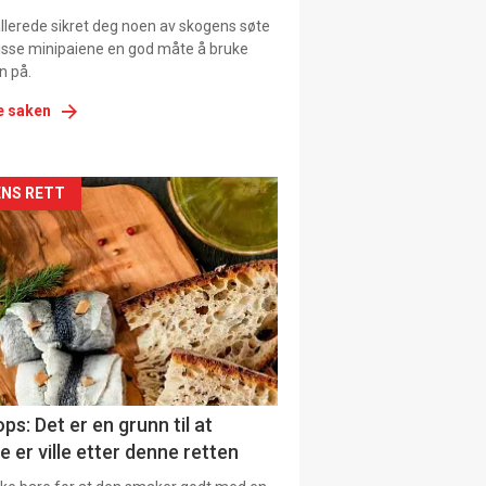
allerede sikret deg noen av skogens søte
 disse minipaiene en god måte å bruke
n på.
e saken
kler
NS RETT
il
tion
ns
ps: Det er en grunn til at
e er ville etter denne retten