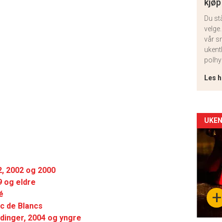
kjøp
Du st
velge.
vår s
ukent
polhy
Les h
Arti
UKEN
deta
-
, 2002 og 2000
 og eldre
sec
+
é
11
c de Blancs
dinger, 2004 og yngre