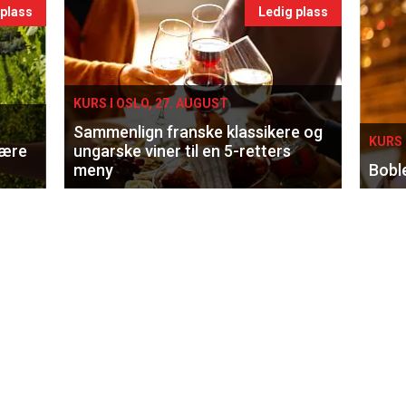
 plass
Ledig plass
KURS I OSLO, 27. AUGUST
Sammenlign franske klassikere og
KURS 
lære
ungarske viner til en 5-retters
meny
Bobl