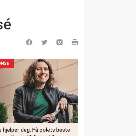
sé
ONSE
 hjelper deg: Få polets beste