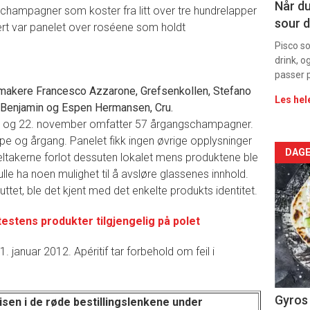
Når du
 champagner som koster fra litt over tre hundrelapper
sour d
ert var panelet over roséene som holdt
Pisco s
drink, o
passer p
makere Francesco Azzarone, Grefsenkollen, Stefano
Les hel
 Benjamin og Espen Hermansen, Cru.
8. og 22. november omfatter 57 årgangschampagner.
ype og årgang. Panelet fikk ingen øvrige opplysninger
Arti
DAGE
takerne forlot dessuten lokalet mens produktene ble
kulle ha noen mulighet til å avsløre glassenes innhold.
deta
uttet, ble det kjent med det enkelte produkts identitet.
-
 testens produkter tilgjengelig på polet
sec
1. januar 2012. Apéritif tar forbehold om feil i
11
Dag
Gyros 
isen i de
røde bestillingslenkene
under