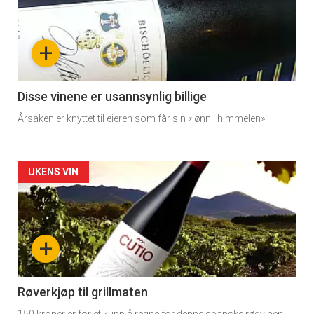
akkurat
nå
+
-
3
Disse vinene er usannsynlig billige
Årsaken er knyttet til eieren som får sin «lønn i himmelen».
Forsiden
UKENS VIN
akkurat
nå
+
-
4
Røverkjøp til grillmaten