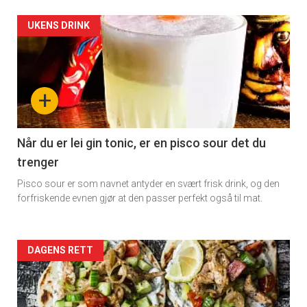
Artikler
UKENS DRINK
detail
-
+
section
11
Når du er lei gin tonic, er en pisco sour det du
trenger
Dagens
Pisco sour er som navnet antyder en svært frisk drink, og den
rett
forfriskende evnen gjør at den passer perfekt også til mat.
Artikler
DAGENS RETT
detail