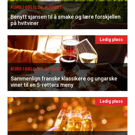
KURS I OSLO, 26. AUGUST
Benytt sjansen til å smake og lære forskjellen
på hvitviner
Ledig plass
KURS I OSLO, 27. AUGUST
Sammenlign franske klassikere og ungarske
viner til en 5-retters meny
Ledig plass