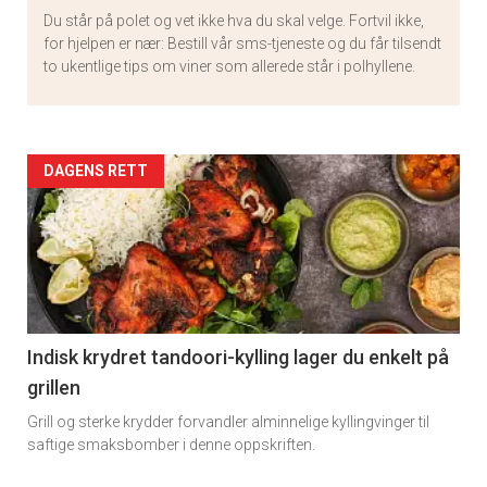
Du står på polet og vet ikke hva du skal velge. Fortvil ikke,
for hjelpen er nær: Bestill vår sms-tjeneste og du får tilsendt
to ukentlige tips om viner som allerede står i polhyllene.
Artikler
DAGENS RETT
detail
-
section
11
Indisk krydret tandoori-kylling lager du enkelt på
grillen
Grill og sterke krydder forvandler alminnelige kyllingvinger til
saftige smaksbomber i denne oppskriften.