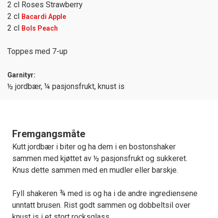
2 cl Roses Strawberry
2 cl
Bacardi Apple
2 cl
Bols Peach
Toppes med 7-up
Garnityr:
½ jordbær, ¼ pasjonsfrukt, knust is
Fremgangsmåte
Kutt jordbær i biter og ha dem i en bostonshaker
sammen med kjøttet av ½ pasjonsfrukt og sukkeret.
Knus dette sammen med en mudler eller barskje.
Fyll shakeren ¾ med is og ha i de andre ingrediensene
unntatt brusen. Rist godt sammen og dobbeltsil over
knust is i et stort rocksglass.