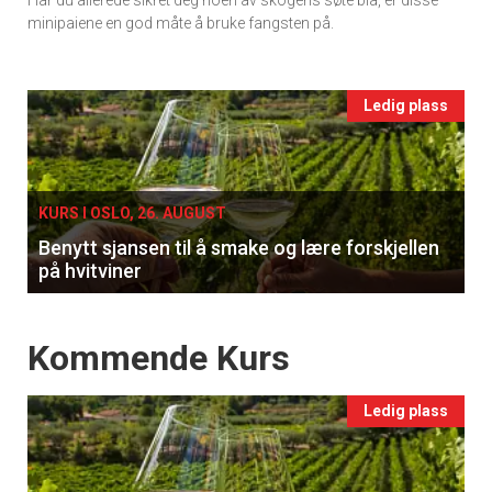
Har du allerede sikret deg noen av skogens søte blå, er disse
Ukens
minipaiene en god måte å bruke fangsten på.
vin
×
Events
Ledig plass
single
Få ukentlige nyhetsbrev fra
Apéritif
KURS I OSLO, 26. AUGUST
Vi tilbyr flere ukentlige nyhetsbrev. Du
Benytt sjansen til å smake og lære forskjellen
kan fritt velge hvilke du ønsker å få
på hvitviner
tilsendt.
Events
Kommende Kurs
Registrer deg
Ledig plass