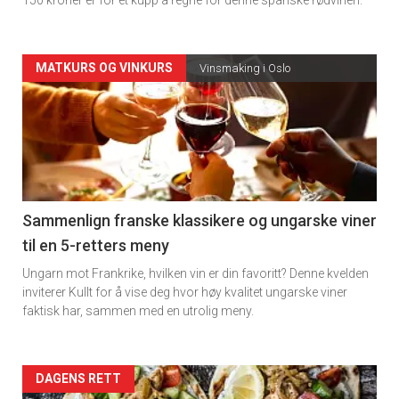
150 kroner er for et kupp å regne for denne spanske rødvinen.
Forsiden
MATKURS OG VINKURS
Vinsmaking i Oslo
akkurat
nå
-
5
Sammenlign franske klassikere og ungarske viner
til en 5-retters meny
Ungarn mot Frankrike, hvilken vin er din favoritt? Denne kvelden
inviterer Kullt for å vise deg hvor høy kvalitet ungarske viner
faktisk har, sammen med en utrolig meny.
Forsiden
DAGENS RETT