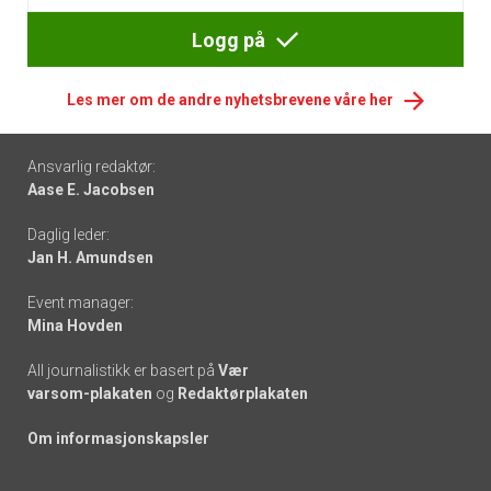
Logg på
Les mer om de andre nyhetsbrevene våre her
Footer
Ansvarlig redaktør:
Aase E. Jacobsen
-
Daglig leder:
links
Jan H. Amundsen
Event manager:
Mina Hovden
All journalistikk er basert på
Vær
varsom-plakaten
og
Redaktørplakaten
Om informasjonskapsler