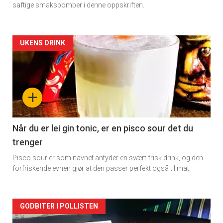
saftige smaksbomber i denne oppskriften.
Forsiden
UKENS DRINK
akkurat
nå
+
-
2
Når du er lei gin tonic, er en pisco sour det du
trenger
Pisco sour er som navnet antyder en svært frisk drink, og den
forfriskende evnen gjør at den passer perfekt også til mat.
Forsiden
GODBITER I POLLISTEN