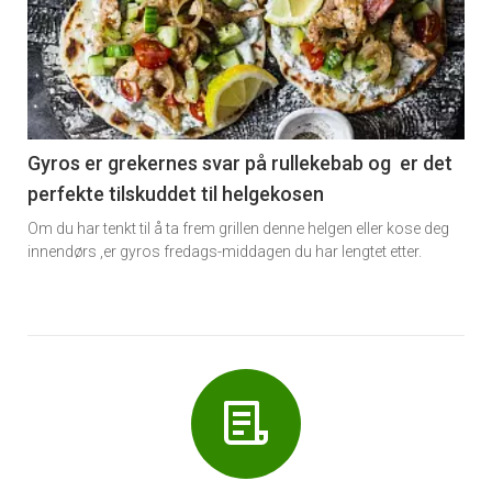
akkurat
nå
-
6
Gyros er grekernes svar på rullekebab og er det
perfekte tilskuddet til helgekosen
Om du har tenkt til å ta frem grillen denne helgen eller kose deg
innendørs ,er gyros fredags-middagen du har lengtet etter.