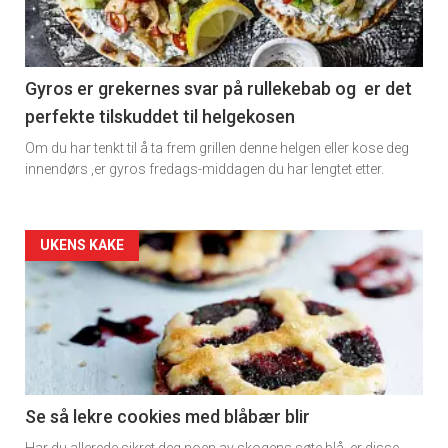
-
section
11
Gyros er grekernes svar på rullekebab og er det
perfekte tilskuddet til helgekosen
Dagens
Om du har tenkt til å ta frem grillen denne helgen eller kose deg
rett
innendørs ,er gyros fredags-middagen du har lengtet etter.
2
Artikler
UKENS KAKE
detail
-
section
11
Se så lekre cookies med blåbær blir