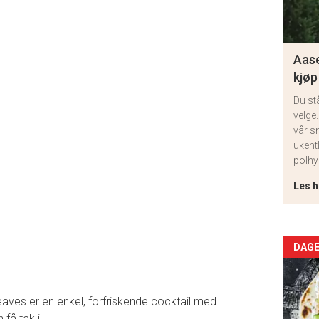
Aase
kjøp
Du st
velge.
vår s
ukent
polhy
Les h
Arti
DAGE
deta
eaves er en enkel, forfriskende cocktail med
-
få tak i.