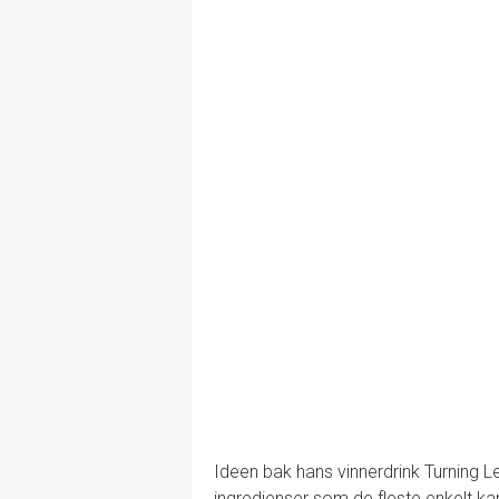
Ideen bak hans vinnerdrink Turning L
ingredienser som de fleste enkelt kan 