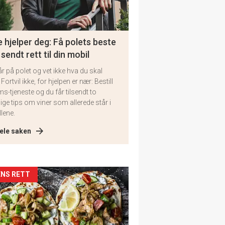
 hjelper deg: Få polets beste
 sendt rett til din mobil
år på polet og vet ikke hva du skal
 Fortvil ikke, for hjelpen er nær: Bestill
ms-tjeneste og du får tilsendt to
lige tips om viner som allerede står i
llene.
ele saken
kler
NS RETT
il