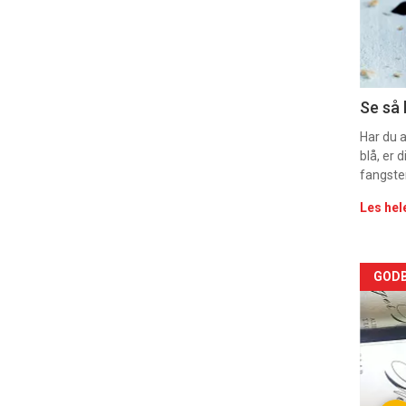
sec
11
Dag
Se så 
rett
Har du 
blå, er
fangste
Les hel
Arti
GODB
deta
-
sec