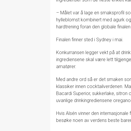
– Målet var å lage en smaksprofil s
hylleblomst kombinert med agurk og 
hardtrening foran den globale finale
Finalen finner sted i Sydney i mai.
Konkurransen legger vekt på at drin
ingrediensene skal være lett tilgjen
amatører.
Med andre ord så er det smaken som s
klassiker innen cocktailverdenen. Mat
Bacardi Superior, sukkerlake, sitron og
uvanlige drinkingrediensene oregano
Hvis Alsén vinner den internasjonale fi
besøke noen av verdens beste barer