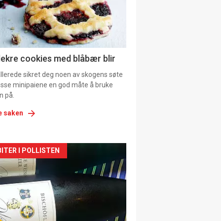
tion
ens
lekre cookies med blåbær blir
allerede sikret deg noen av skogens søte
 disse minipaiene en god måte å bruke
n på.
e saken
kler
ITER I POLLISTEN
il
tion