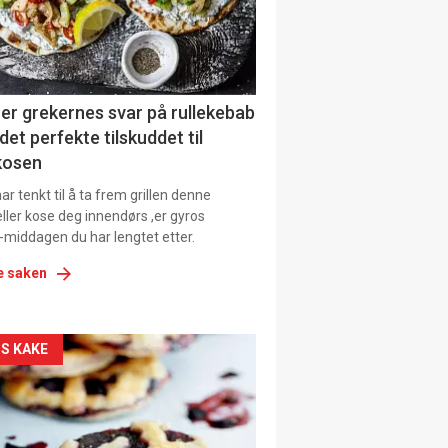
tion
er grekernes svar på rullekebab
det perfekte tilskuddet til
kosen
r tenkt til å ta frem grillen denne
ller kose deg innendørs ,er gyros
-middagen du har lengtet etter.
e saken
kler
S KAKE
il