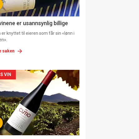
ens
vinene er usannsynlig billige
er knyttet til eieren som får sin «lønn i
en».
e saken
kler
S VIN
il
tion