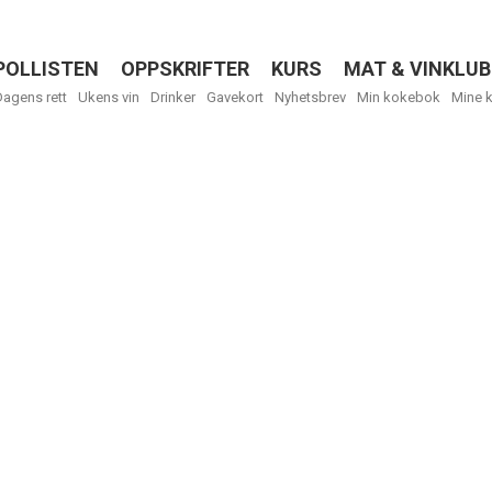
POLLISTEN
OPPSKRIFTER
KURS
MAT & VINKLUB
Menu
Dagens rett
Ukens vin
Drinker
Gavekort
Nyhetsbrev
Min kokebok
Mine 
R