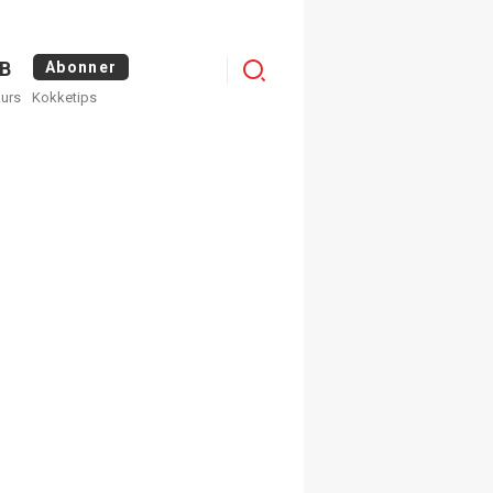
Logg
B
Abonner
kurs
Kokketips
inn
egistrer deg