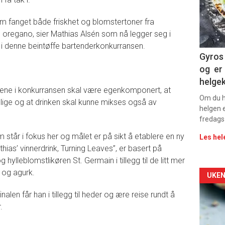
sec
om fanget både friskhet og blomstertoner fra
11
oregano, sier Mathias Alsén som nå legger seg i
n i denne beintøffe bartenderkonkurransen.
Gyros 
og er 
helge
kene i konkurransen skal være egenkomponert, at
Om du ha
gelige og at drinken skal kunne mikses også av
helgen e
fredags
tår i fokus her og målet er på sikt å etablere en ny
Les hel
hias’ vinnerdrink, Turning Leaves”, er basert på
 hylleblomstlikøren St. Germain i tillegg til de litt mer
 og agurk.
Arti
UKEN
nalen får han i tillegg til heder og ære reise rundt å
deta
.
-