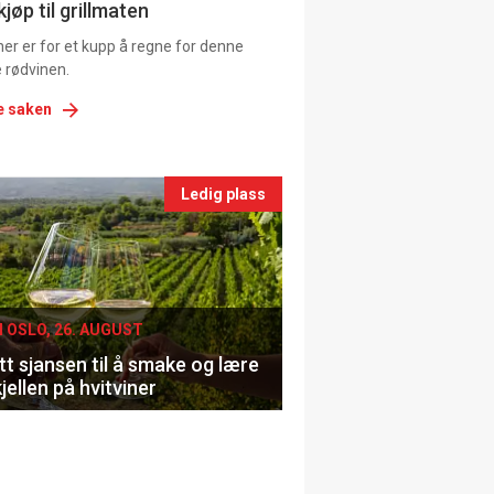
ns
jøp til grillmaten
er er for et kupp å regne for denne
 rødvinen.
e saken
nts
Ledig plass
le
I OSLO, 26. AUGUST
t sjansen til å smake og lære
jellen på hvitviner