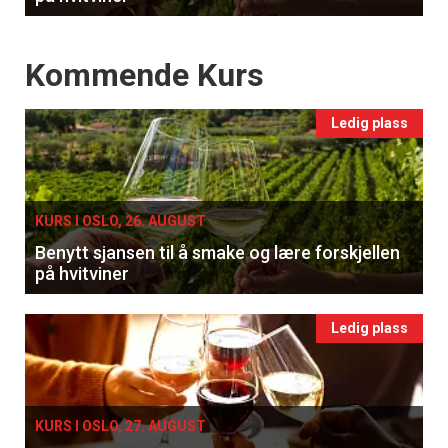
Events
Kommende Kurs
Ledig plass
KURS I OSLO, 26. AUGUST
Benytt sjansen til å smake og lære forskjellen
på hvitviner
Ledig plass
×
Få ukentlige nyhetsbrev fra
KURS I OSLO, 27. AUGUST
Apéritif