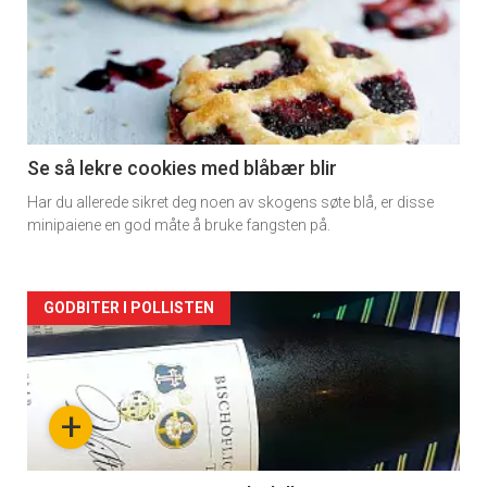
detail
-
section
11
Se så lekre cookies med blåbær blir
Har du allerede sikret deg noen av skogens søte blå, er disse
minipaiene en god måte å bruke fangsten på.
Artikler
GODBITER I POLLISTEN
detail
-
+
section