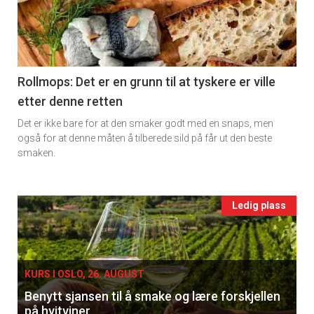
-
section
11
Rollmops: Det er en grunn til at tyskere er ville
etter denne retten
Ukens
Det er ikke bare for at den smaker godt med en snaps, men
vin
også for at denne måten å tilberede sild på får ut den beste
smaken.
Events
Ledig plass
single
KURS I OSLO, 26. AUGUST
Benytt sjansen til å smake og lære forskjellen
på hvitviner