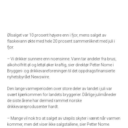
Ølsalget var 10 prosent høyere enn i fjor, mens salget av
flaskevann økte med hele 20 prosent sammenliknet med juli i
fjor.
– Vi drikker sunnere enn noensinne. Vann tar andeler fra brus,
alkoholfritt øl og lettøl øker kraftig, sier direktør Petter Nome i
Bryggeri- og drikkevareforeningen til det oppdragsfinansierte
nyhetsbyrået Newswire.
Den lange varmeperioden over store deler av landet i juli var
svært kjærkommen for landets bryggerier. Dårlige julimåneder
de siste årene har dermed rammet norske
drikkevareprodusenter hardt.
– Mange vil nok tro at salget av utepils skyter i været når varmen
kommer, men det viser ikke salgstallene, sier Petter Nome.