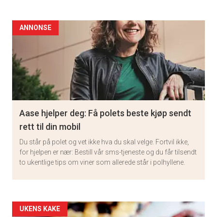
ANNONSE
Aase hjelper deg: Få polets beste kjøp sendt
rett til din mobil
Du står på polet og vet ikke hva du skal velge. Fortvil ikke,
for hjelpen er nær: Bestill vår sms-tjeneste og du får tilsendt
to ukentlige tips om viner som allerede står i polhyllene.
Artikler
UKENS KAKE