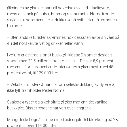
Økningen av ølsalget har i all hovedsak skjedd i dagligvare,
mens det sank på puber, barer og restauranter. Nome tror det
skyldes at nordmenn helst drikker øl på hytta eller på terrassen
hjemme.
– Utenlandske turister skremmes nok dessuten av prisnivået på
øl i det norske utelivet og drikker heller vann.
I volum er det tradisjonelt butikkøl i klasse D som er desidert
størst, med 23,5 millioner solgte liter i juli. Det var 8,9 prosent
mer enn i fjor. I prosent er det sterkøl som øker mest, med 48
prosent vekst, til 129 000 liter.
– Veksten for sterkøl handler om selektiv drikking av dyrere øl,
ikke fyll, fremholder Petter Nome.
Svakere øltyper og alkoholfritt øl øker mer enn det vanlige
butikkølet. Disse trendene har vart over lengre tid.
Mange lesket også strupen med cider i juli. Det ble økning på 28
prosent, til over 114 000 liter.