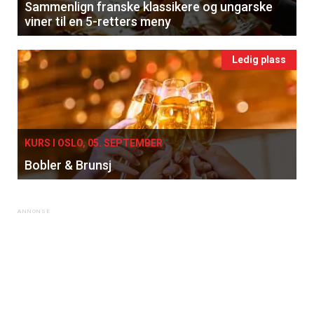
Sammenlign franske klassikere og ungarske
Vi tilbyr flere ukentlige nyhetsbrev. Du
viner til en 5-retters meny
kan fritt velge hvilke du ønsker å få
tilsendt.
Ledig plass
Registrer deg
KURS I OSLO, 05. SEPTEMBER
Bobler & Brunsj