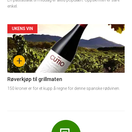
enkel.
Forsiden
UKENS VIN
akkurat
nå
+
-
6
Røverkjøp til grillmaten
150 kroner er for et kupp å regne for denne spanske rødvinen.