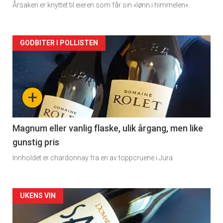
Årsaken er knyttet til eieren som får sin «lønn i himmelen».
Forsiden
GODBITER I POLLISTEN
akkurat
nå
+
-
3
Magnum eller vanlig flaske, ulik årgang, men like
gunstig pris
Innholdet er chardonnay fra en av toppcruene i Jura.
Forsiden
UKENS VIN
akkurat