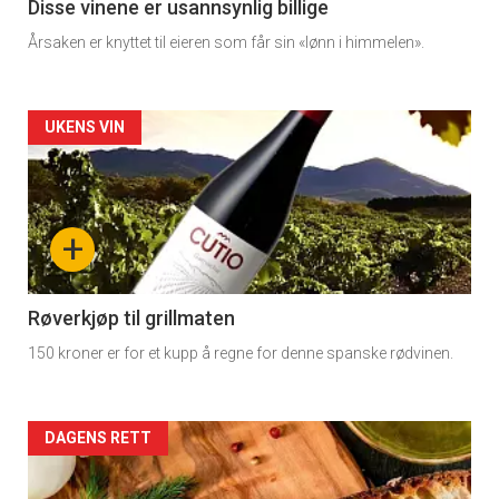
11
Disse vinene er usannsynlig billige
Årsaken er knyttet til eieren som får sin «lønn i himmelen».
Dagens
rett
Artikler
UKENS VIN
detail
-
+
section
11
Røverkjøp til grillmaten
150 kroner er for et kupp å regne for denne spanske rødvinen.
Dagens
rett
Artikler
DAGENS RETT
2
detail