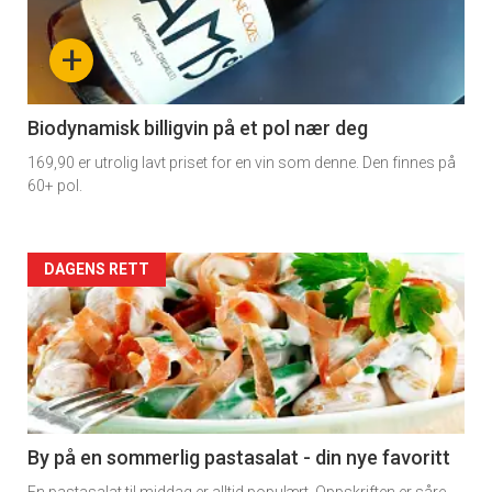
nå
+
-
4
Biodynamisk billigvin på et pol nær deg
169,90 er utrolig lavt priset for en vin som denne. Den finnes på
60+ pol.
Forsiden
DAGENS RETT
akkurat
nå
-
5
By på en sommerlig pastasalat - din nye favoritt
En pastasalat til middag er alltid populært. Oppskriften er såre