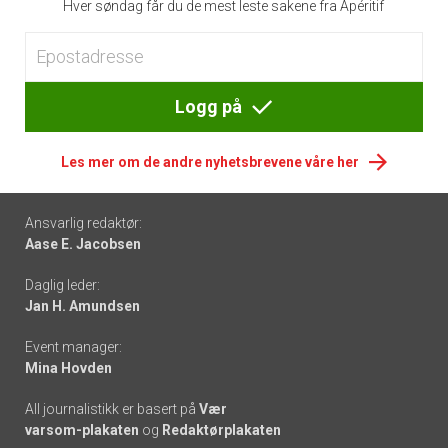
Hver søndag får du de mest leste sakene fra Apéritif
Logg på
Les mer om de andre nyhetsbrevene våre her
Footer
Ansvarlig redaktør:
Aase E. Jacobsen
-
Daglig leder:
links
Jan H. Amundsen
Event manager:
Mina Hovden
All journalistikk er basert på
Vær
varsom-plakaten
og
Redaktørplakaten