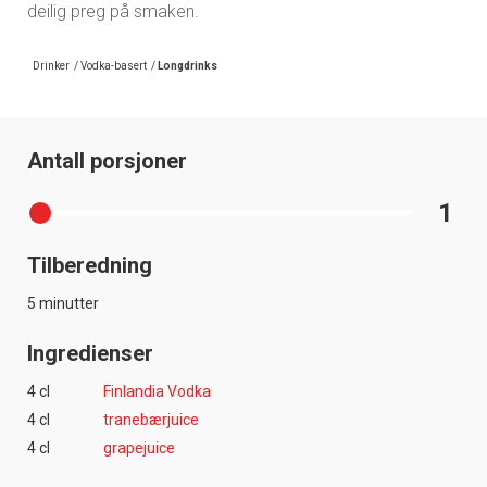
deilig preg på smaken.
Drinker
/
Vodka-basert
/
Longdrinks
Antall porsjoner
1
Tilberedning
5 minutter
Ingredienser
4 cl
Finlandia Vodka
4 cl
tranebærjuice
4 cl
grapejuice