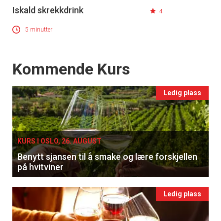
Iskald skrekkdrink
4
5 minutter
Events
Kommende Kurs
Ledig plass
KURS I OSLO, 26. AUGUST
Benytt sjansen til å smake og lære forskjellen
på hvitviner
Ledig plass