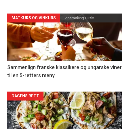
Forsiden
MATKURS OG VINKURS
Vinsmaking i Oslo
akkurat
nå
-
5
Sammenlign franske klassikere og ungarske viner
til en 5-retters meny
Forsiden
DAGENS RETT
akkurat
nå