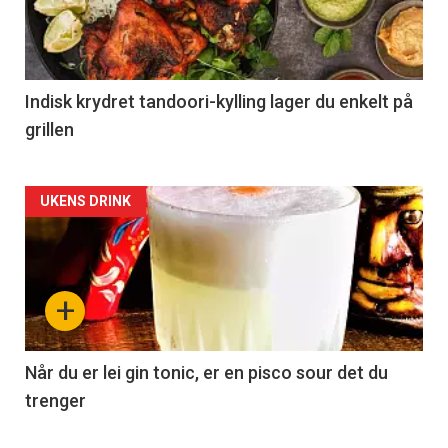
Indisk krydret tandoori-kylling lager du enkelt på
grillen
Forsiden
UKENS DRINK
akkurat
nå
+
-
2
Når du er lei gin tonic, er en pisco sour det du
trenger