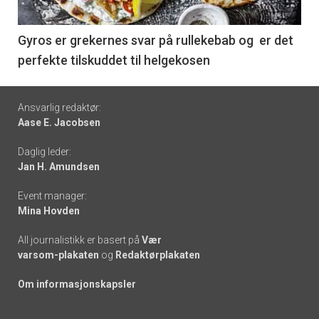
-
6
Gyros er grekernes svar på rullekebab og er det
perfekte tilskuddet til helgekosen
Footer
Ansvarlig redaktør:
Aase E. Jacobsen
-
Daglig leder:
links
Jan H. Amundsen
Event manager:
Mina Hovden
All journalistikk er basert på
Vær
varsom-plakaten
og
Redaktørplakaten
Om informasjonskapsler