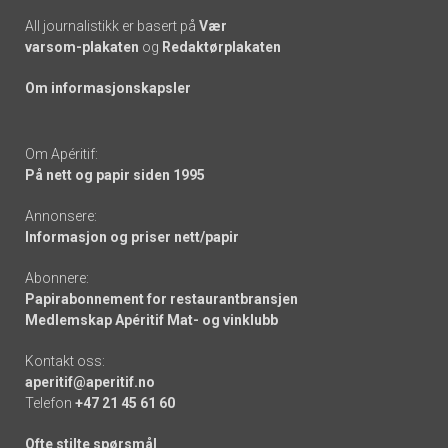
All journalistikk er basert på
Vær
varsom-plakaten
og
Redaktørplakaten
Om informasjonskapsler
Om Apéritif:
På nett og papir siden 1995
Annonsere:
Informasjon og priser nett/papir
Abonnere:
Papirabonnement for restaurantbransjen
Medlemskap Apéritif Mat- og vinklubb
Kontakt oss:
aperitif@aperitif.no
Telefon
+47 21 45 61 60
Ofte stilte spørsmål