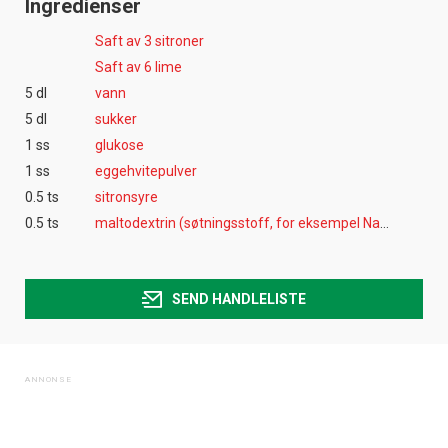
Ingredienser
Saft av 3 sitroner
Saft av 6 lime
5 dl
vann
5 dl
sukker
1 ss
glukose
1 ss
eggehvitepulver
0.5 ts
sitronsyre
0.5 ts
maltodextrin (søtningsstoff, for eksempel Natreen)
SEND HANDLELISTE