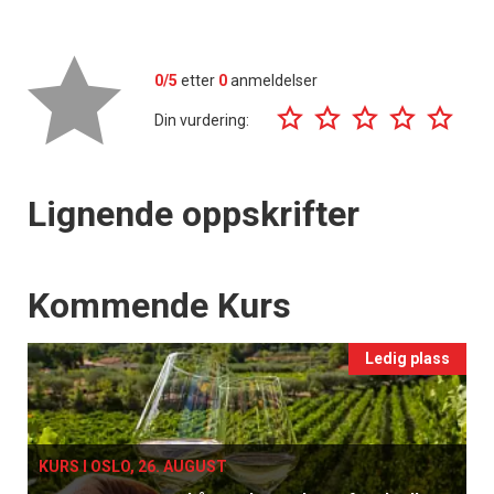
0/5
etter
0
anmeldelser
Din vurdering:
Lignende oppskrifter
Events
Kommende Kurs
Ledig plass
KURS I OSLO, 26. AUGUST