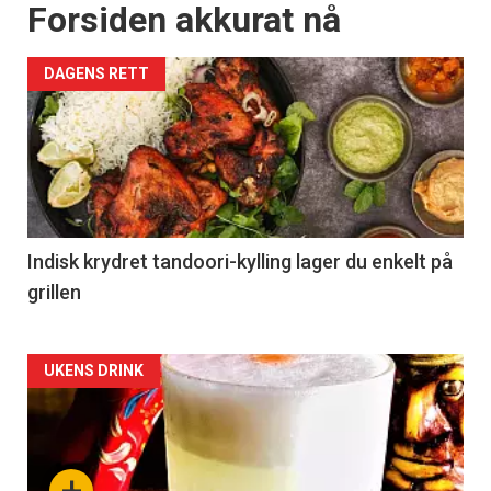
Forsiden akkurat nå
DAGENS RETT
Indisk krydret tandoori-kylling lager du enkelt på
grillen
Forsiden
UKENS DRINK
akkurat
nå
+