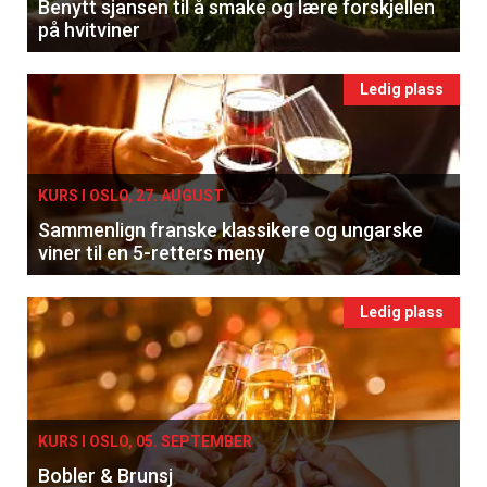
Benytt sjansen til å smake og lære forskjellen
på hvitviner
Ledig plass
KURS I OSLO, 27. AUGUST
Sammenlign franske klassikere og ungarske
viner til en 5-retters meny
Ledig plass
KURS I OSLO, 05. SEPTEMBER
Bobler & Brunsj