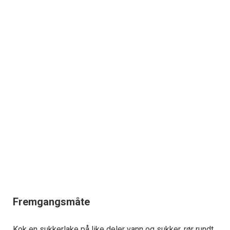
Fremgangsmåte
Kok en sukkerlake på like deler vann og sukker, rør rundt