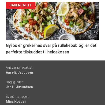
Forsiden
DAGENS RETT
akkurat
nå
-
6
Gyros er grekernes svar på rullekebab og er det
perfekte tilskuddet til helgekosen
Footer
Ansvarlig redaktør:
Aase E. Jacobsen
-
Daglig leder:
links
Jan H. Amundsen
Event manager:
Mina Hovden