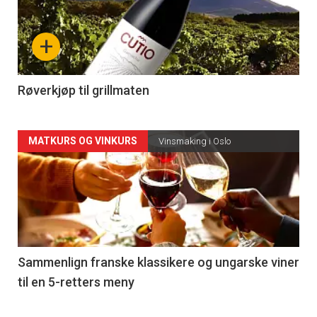
akkurat
nå
+
-
4
Røverkjøp til grillmaten
Forsiden
MATKURS OG VINKURS
Vinsmaking i Oslo
akkurat
nå
-
5
Sammenlign franske klassikere og ungarske viner
til en 5-retters meny