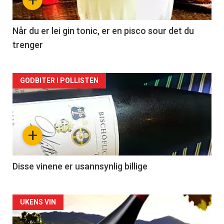
-
2
Når du er lei gin tonic, er en pisco sour det du
trenger
Forsiden
GODBITER I POLLISTEN
akkurat
nå
+
-
3
Disse vinene er usannsynlig billige
Forsiden
UKENS VIN