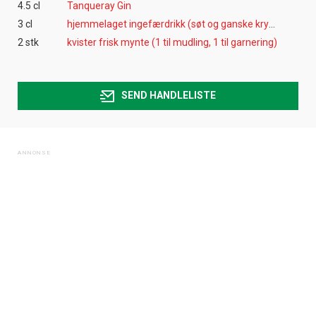
4.5 cl
Tanqueray Gin
3 cl
hjemmelaget ingefærdrikk (søt og ganske kryddersterk) eller ginger ale
2 stk
kvister frisk mynte (1 til mudling, 1 til garnering)
SEND HANDLELISTE