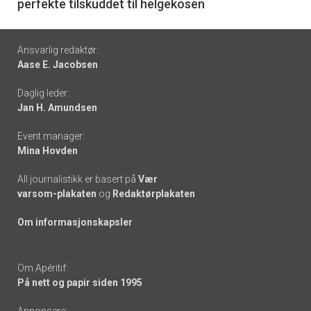
perfekte tilskuddet til helgekosen
Footer
Ansvarlig redaktør:
Aase E. Jacobsen
-
Daglig leder:
links
Jan H. Amundsen
Event manager:
Mina Hovden
All journalistikk er basert på
Vær
varsom-plakaten
og
Redaktørplakaten
Om informasjonskapsler
Om Apéritif:
På nett og papir siden 1995
Annonsere: