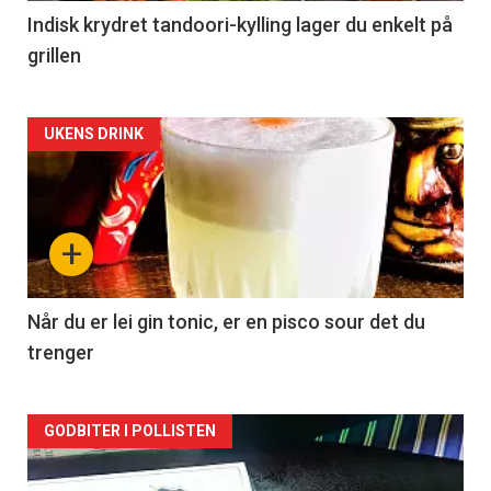
Indisk krydret tandoori-kylling lager du enkelt på
grillen
Forsiden
UKENS DRINK
akkurat
nå
+
-
2
Når du er lei gin tonic, er en pisco sour det du
trenger
Forsiden
GODBITER I POLLISTEN
akkurat