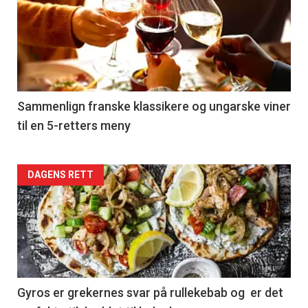
akkurat
nå
-
5
Sammenlign franske klassikere og ungarske viner
til en 5-retters meny
Forsiden
DAGENS RETT
akkurat
nå
-
6
Gyros er grekernes svar på rullekebab og er det