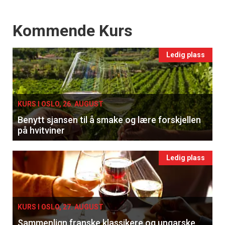
Events
Kommende Kurs
Ledig plass
KURS I OSLO, 26. AUGUST
Benytt sjansen til å smake og lære forskjellen
på hvitviner
Ledig plass
KURS I OSLO, 27. AUGUST
Sammenlign franske klassikere og ungarske