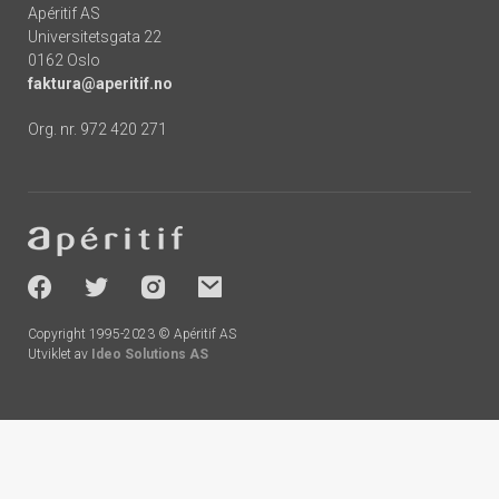
Apéritif AS
Universitetsgata 22
0162 Oslo
faktura@aperitif.no
Org. nr. 972 420 271
Footer
-
socials
Copyright 1995-2023 © Apéritif AS
Utviklet av
Ideo Solutions AS