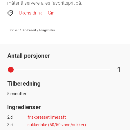
måter å servere alles favorittsprit på.
Ukens drink
Gin
Drinker
/
Gin-basert
/
Longdrinks
Antall porsjoner
1
Tilberedning
5 minutter
Ingredienser
2 cl
friskpresset limesaft
3 cl
sukkerlake (50/50 vann/sukker)