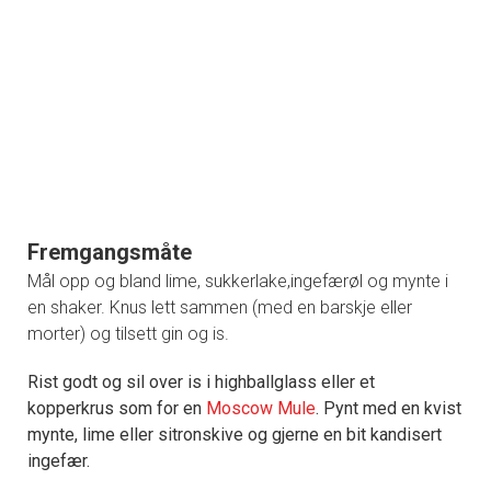
Fremgangsmåte
Mål opp og bland lime, sukkerlake,ingefærøl og mynte i
en shaker. Knus lett sammen (med en barskje eller
morter) og tilsett gin og is.
Rist godt og sil over is i highballglass eller et
kopperkrus som for en
Moscow Mule
. Pynt med en kvist
mynte, lime eller sitronskive og gjerne en bit kandisert
ingefær.