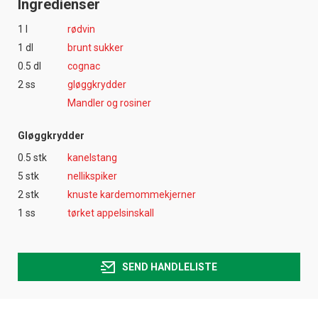
Ingredienser
1 l
rødvin
1 dl
brunt sukker
0.5 dl
cognac
2 ss
gløggkrydder
Mandler og rosiner
Gløggkrydder
0.5 stk
kanelstang
5 stk
nellikspiker
2 stk
knuste kardemommekjerner
1 ss
tørket appelsinskall
SEND HANDLELISTE