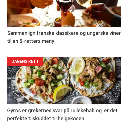
nå
-
5
Sammenlign franske klassikere og ungarske viner
til en 5-retters meny
Forsiden
DAGENS RETT
akkurat
nå
-
6
Gyros er grekernes svar på rullekebab og er det
perfekte tilskuddet til helgekosen