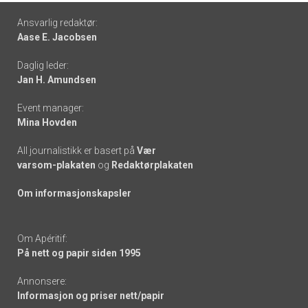
Footer
Ansvarlig redaktør:
Aase E. Jacobsen
-
Daglig leder:
links
Jan H. Amundsen
Event manager:
Mina Hovden
All journalistikk er basert på
Vær
varsom-plakaten
og
Redaktørplakaten
Om informasjonskapsler
Om Apéritif:
På nett og papir siden 1995
Annonsere:
Informasjon og priser nett/papir