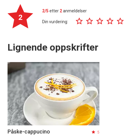
2/5
etter
2
anmeldelser
2
Din vurdering:
Lignende oppskrifter
Påske-cappucino
5