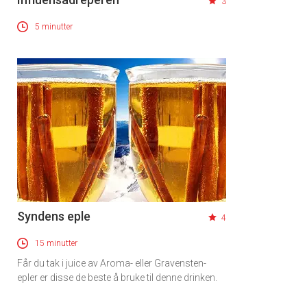
3
5 minutter
×
Få ukentlige nyhetsbrev fra
Syndens eple
4
Apéritif
15 minutter
Vi tilbyr flere ukentlige nyhetsbrev. Du
Får du tak i juice av Aroma- eller Gravensten-
kan fritt velge hvilke du ønsker å få
epler er disse de beste å bruke til denne drinken.
tilsendt.