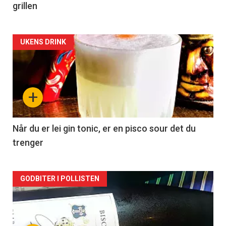
grillen
Forsiden
UKENS DRINK
akkurat
nå
+
-
2
Når du er lei gin tonic, er en pisco sour det du
trenger
Forsiden
GODBITER I POLLISTEN
akkurat
nå