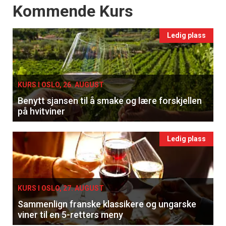
Events
Kommende Kurs
Registrer deg
Ledig plass
KURS I OSLO, 26. AUGUST
Benytt sjansen til å smake og lære forskjellen
på hvitviner
Ledig plass
KURS I OSLO, 27. AUGUST
Sammenlign franske klassikere og ungarske
viner til en 5-retters meny