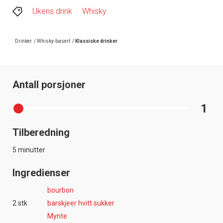
Ukens drink
Whisky
Drinker
/
Whisky-basert
/
Klassiske drinker
Antall porsjoner
1
Tilberedning
5 minutter
Ingredienser
bourbon
2 stk
barskjeer hvitt sukker
Mynte