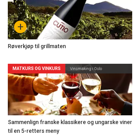
akkurat
nå
+
-
4
Røverkjøp til grillmaten
Forsiden
MATKURS OG VINKURS
Vinsmaking i Oslo
akkurat
nå
-
5
Sammenlign franske klassikere og ungarske viner
til en 5-retters meny