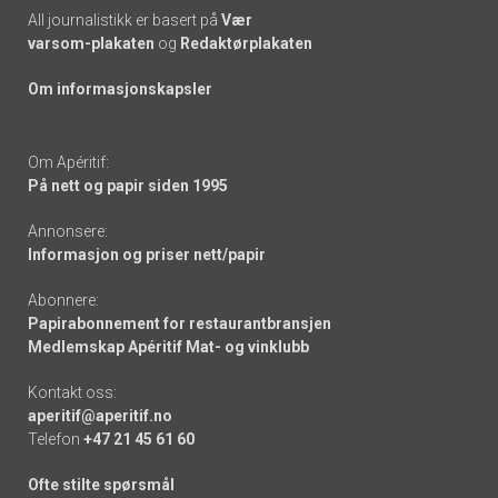
All journalistikk er basert på
Vær
varsom-plakaten
og
Redaktørplakaten
Om informasjonskapsler
Om Apéritif:
På nett og papir siden 1995
Annonsere:
Informasjon og priser nett/papir
Abonnere:
Papirabonnement for restaurantbransjen
Medlemskap Apéritif Mat- og vinklubb
Kontakt oss:
aperitif@aperitif.no
Telefon
+47 21 45 61 60
Ofte stilte spørsmål