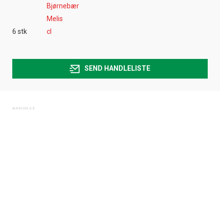
Bjørnebær
Melis
6 stk
cl
SEND HANDLELISTE