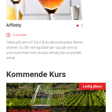
Apéritif
Vi tilbyr flere ukentlige nyhetsbrev. Du
kan fritt velge hvilke du ønsker å få
Affinity
tilsendt.
3
5 minutter
Registrer deg
Hekta på vermut? Da må du absolutt prøve denne
drinken. Du får nemlig både tørr og søt vermut
som sammen med skotsk whisky blir en perfekt
enhet.
Events
Kommende Kurs
Ledig plass
KURS I OSLO, 26. AUGUST