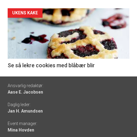
Forsiden
UKENS KAKE
akkurat
nå
-
6
Se så lekre cookies med blåbær blir
Footer
Ansvarlig redaktør:
Aase E. Jacobsen
-
Daglig leder:
links
Jan H. Amundsen
Event manager:
Mina Hovden