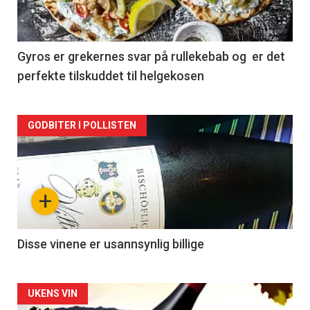
-
2
Gyros er grekernes svar på rullekebab og er det
perfekte tilskuddet til helgekosen
Forsiden
GODBITER I POLLISTEN
akkurat
nå
+
-
3
Disse vinene er usannsynlig billige
Forsiden
UKENS VIN