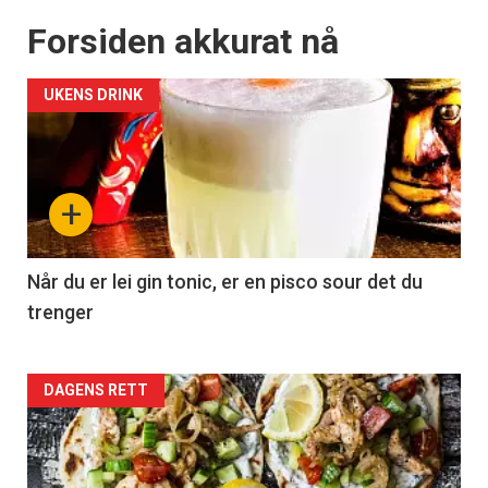
Forsiden akkurat nå
UKENS DRINK
+
Når du er lei gin tonic, er en pisco sour det du
trenger
Forsiden
DAGENS RETT
akkurat
nå