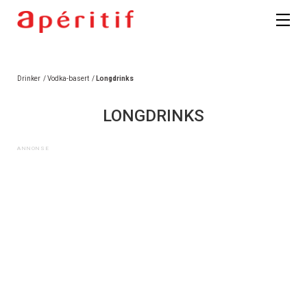
Drinker
/
Vodka-basert
/
Longdrinks
LONGDRINKS