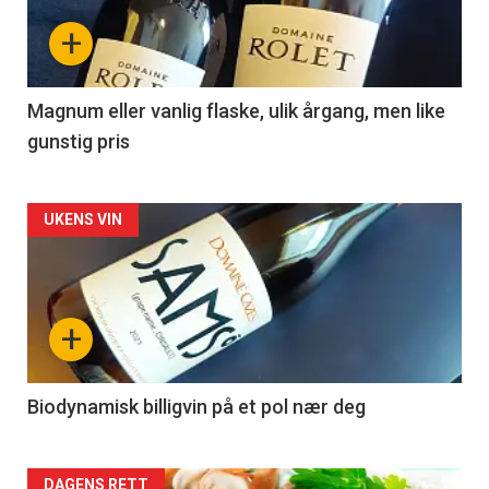
nå
+
-
3
Magnum eller vanlig flaske, ulik årgang, men like
gunstig pris
Forsiden
UKENS VIN
akkurat
nå
+
-
4
Biodynamisk billigvin på et pol nær deg
DAGENS RETT