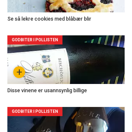
Se så lekre cookies med blåbær blir
Forsiden
GODBITER I POLLISTEN
akkurat
nå
+
-
2
Disse vinene er usannsynlig billige
Forsiden
GODBITER I POLLISTEN
akkurat