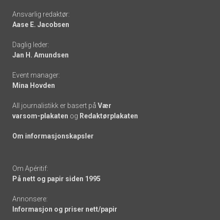
Footer
Ansvarlig redaktør:
Aase E. Jacobsen
-
Daglig leder:
links
Jan H. Amundsen
Event manager:
Mina Hovden
All journalistikk er basert på
Vær
varsom-plakaten
og
Redaktørplakaten
Om informasjonskapsler
Om Apéritif:
På nett og papir siden 1995
Annonsere:
Informasjon og priser nett/papir