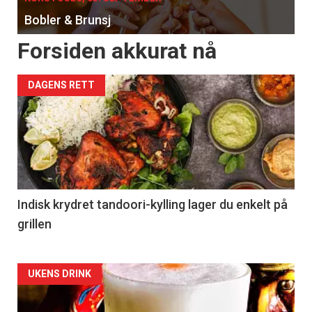
Bobler & Brunsj
Forsiden akkurat nå
DAGENS RETT
Indisk krydret tandoori-kylling lager du enkelt på
grillen
Forsiden
UKENS DRINK
akkurat