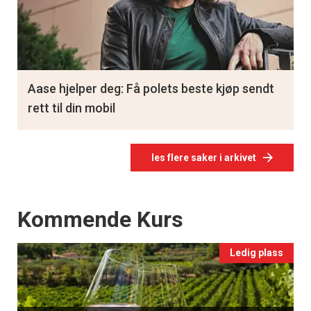
Aase hjelper deg: Få polets beste kjøp sendt
rett til din mobil
les flere saker i arkivet
Events
Kommende Kurs
Ledig plass