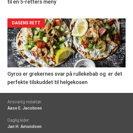
til en 5-retters meny
Forsiden
DAGENS RETT
akkurat
nå
-
6
Gyros er grekernes svar på rullekebab og er det
perfekte tilskuddet til helgekosen
Footer
Ansvarlig redaktør:
Aase E. Jacobsen
-
Daglig leder:
links
Jan H. Amundsen