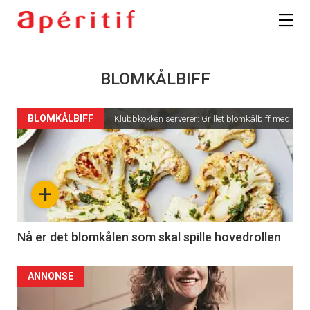
BLOMKÅLBIFF
BLOMKÅLBIFF
Klubbkokken serverer: Grillet blomkålbiff med zhu
+
Nå er det blomkålen som skal spille hovedrollen
ANNONSE