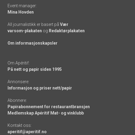
Event manager:
Mina Hovden
All journalistikk er basert på
Vær
varsom-plakaten
og
Redaktørplakaten
Om informasjonskapsler
Om Apéritif:
På nett og papir siden 1995
Annonsere:
Informasjon og priser nett/papir
Abonnere:
Papirabonnement for restaurantbransjen
Medlemskap Apéritif Mat- og vinklubb
Kontakt oss:
aperitif@aperitif.no