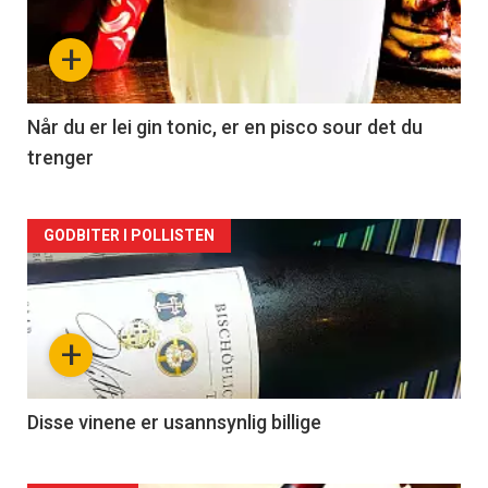
nå
+
-
2
Når du er lei gin tonic, er en pisco sour det du
trenger
Forsiden
GODBITER I POLLISTEN
akkurat
nå
+
-
3
Disse vinene er usannsynlig billige