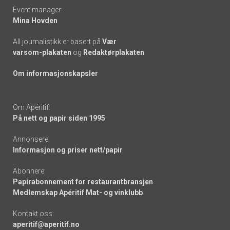
Event manager:
Mina Hovden
All journalistikk er basert på
Vær
varsom-plakaten
og
Redaktørplakaten
Om informasjonskapsler
Om Apéritif:
På nett og papir siden 1995
Annonsere:
Informasjon og priser nett/papir
Abonnere:
Papirabonnement for restaurantbransjen
Medlemskap Apéritif Mat- og vinklubb
Kontakt oss:
aperitif@aperitif.no