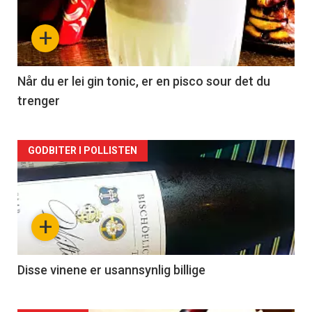
nå
+
-
2
Når du er lei gin tonic, er en pisco sour det du
trenger
Forsiden
GODBITER I POLLISTEN
akkurat
nå
+
-
3
Disse vinene er usannsynlig billige