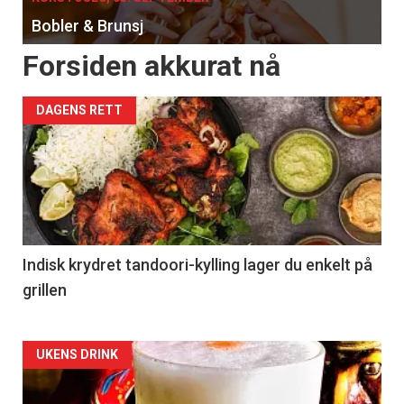
Bobler & Brunsj
Forsiden akkurat nå
DAGENS RETT
Indisk krydret tandoori-kylling lager du enkelt på
grillen
Forsiden
UKENS DRINK
akkurat