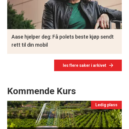
Aase hjelper deg: Få polets beste kjøp sendt
rett til din mobil
les flere saker i arkivet
Events
Kommende Kurs
Ledig plass