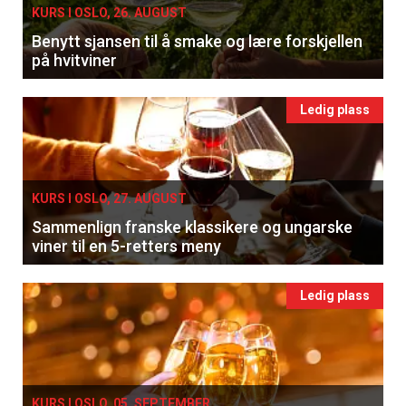
KURS I OSLO, 26. AUGUST
Benytt sjansen til å smake og lære forskjellen
på hvitviner
Ledig plass
KURS I OSLO, 27. AUGUST
Sammenlign franske klassikere og ungarske
viner til en 5-retters meny
Ledig plass
KURS I OSLO, 05. SEPTEMBER