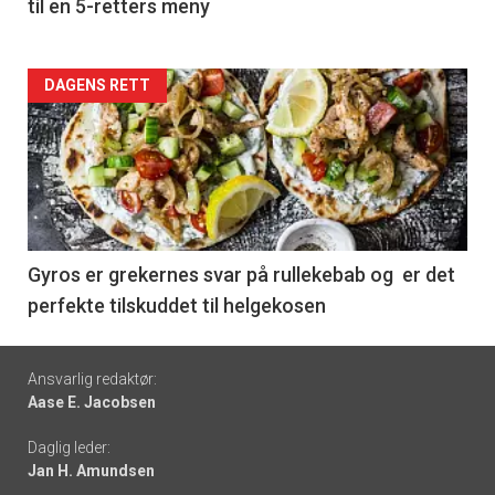
til en 5-retters meny
Forsiden
DAGENS RETT
akkurat
nå
-
6
Gyros er grekernes svar på rullekebab og er det
perfekte tilskuddet til helgekosen
Footer
Ansvarlig redaktør:
Aase E. Jacobsen
-
Daglig leder:
links
Jan H. Amundsen