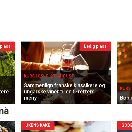
 plass
Ledig plass
KURS I OSLO, 27. AUGUST
Sammenlign franske klassikere og
KURS 
lære
ungarske viner til en 5-retters
meny
Bobl
nå
Forsiden
For
UKENS KAKE
GODB