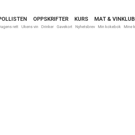
POLLISTEN
OPPSKRIFTER
KURS
MAT & VINKLUB
Menu
Dagens rett
Ukens vin
Drinker
Gavekort
Nyhetsbrev
Min kokebok
Mine 