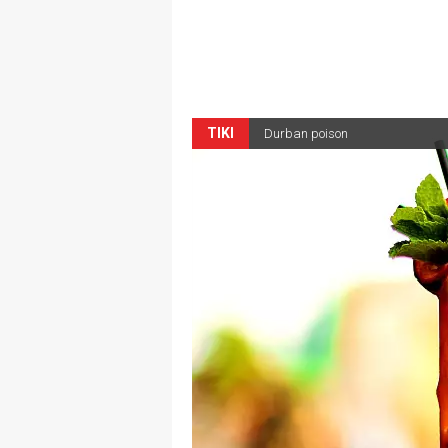
TIKI
Durban poison