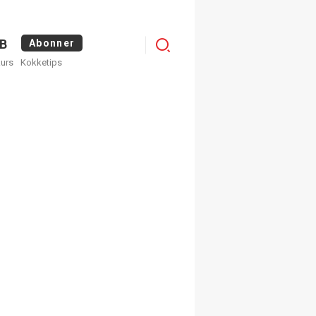
Logg
B
Abonner
kurs
Kokketips
inn