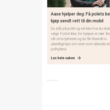
Aase hjelper deg: Få polets b
kjøp sendt rett til din mobil
Du står på polet og vet ikke hva du skal
velge. Fortvil ikke, for hjelpen er nær: Bes
vår sms-tjeneste og du får tilsendt to
ukentlige tips om viner som allerede stå
polhyllene.
Les hele saken