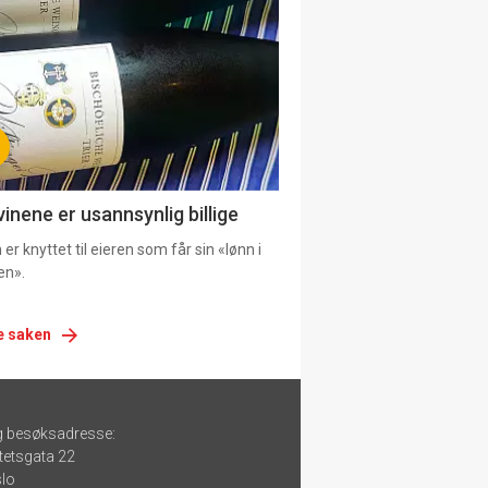
urat
vinene er usannsynlig billige
er knyttet til eieren som får sin «lønn i
en».
e saken
g besøksadresse:
tetsgata 22
lo