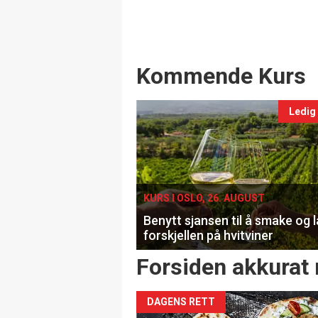
Events
Kommende Kurs
Ledig
KURS I OSLO, 26. AUGUST
Benytt sjansen til å smake og 
forskjellen på hvitviner
Forsiden akkurat 
DAGENS RETT