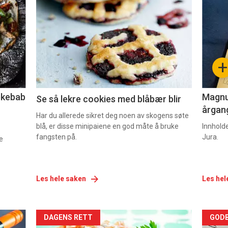
akkurat
akk
nå
nå
-
-
+
2
3
lekebab
Magnum
Se så lekre cookies med blåbær blir
årgang
Har du allerede sikret deg noen av skogens søte
blå, er disse minipaiene en god måte å bruke
Innhold
fangsten på.
Jura.
e
Les hele saken
Les hel
Forsiden
For
DAGENS RETT
GODB