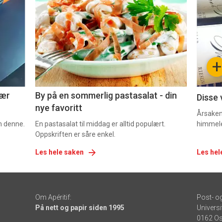
akkurat
akk
nå
nå
-
-
+
5
6
nær
By på en sommerlig pastasalat - din
Disse 
nye favoritt
Årsaken 
om denne.
En pastasalat til middag er alltid populært.
himmel
Oppskriften er såre enkel.
Les hele saken
Les hel
Om Apéritif:
Post- o
På nett og papir siden 1995
Universi
0162 Os