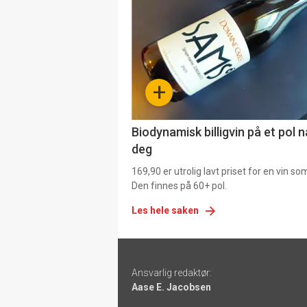
akkurat
nå
-
+
4
Biodynamisk billigvin på et pol 
deg
169,90 er utrolig lavt priset for en vin s
Den finnes på 60+ pol.
Les hele saken
Footer
Ansvarlig redaktør:
-
Aase E. Jacobsen