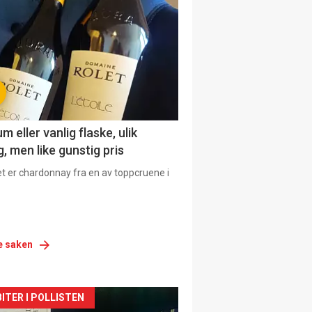
urat
 eller vanlig flaske, ulik
, men like gunstig pris
et er chardonnay fra en av toppcruene i
e saken
siden
ITER I POLLISTEN