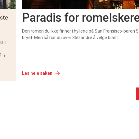
Paradis for romelsker
este
Den romen du ikke finner i hyllene på San Fransisco-baren S
bryet. Men så har du over 350 andre å velge blant.
till
r i
Les hele saken