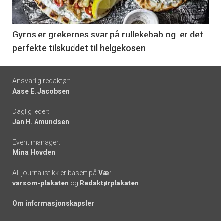
-
6
Gyros er grekernes svar på rullekebab og er det
perfekte tilskuddet til helgekosen
Footer
Ansvarlig redaktør:
Aase E. Jacobsen
-
Daglig leder:
links
Jan H. Amundsen
Event manager:
Mina Hovden
All journalistikk er basert på
Vær
varsom-plakaten
og
Redaktørplakaten
Om informasjonskapsler