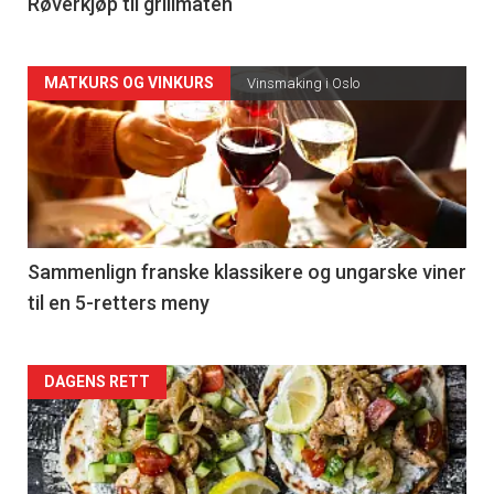
4
Røverkjøp til grillmaten
Forsiden
MATKURS OG VINKURS
Vinsmaking i Oslo
akkurat
nå
-
5
Sammenlign franske klassikere og ungarske viner
til en 5-retters meny
Forsiden
DAGENS RETT
akkurat
nå