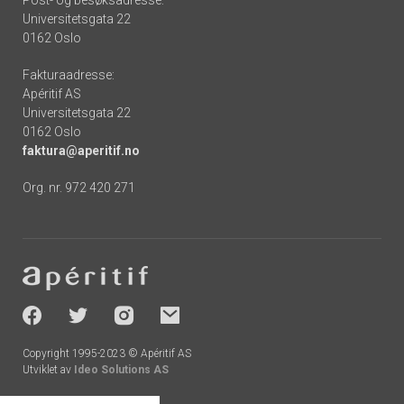
Post- og besøksadresse:
Universitetsgata 22
0162 Oslo
Fakturaadresse:
Apéritif AS
Universitetsgata 22
0162 Oslo
faktura@aperitif.no
Org. nr. 972 420 271
Footer
-
socials
Copyright 1995-2023 © Apéritif AS
Utviklet av
Ideo Solutions AS