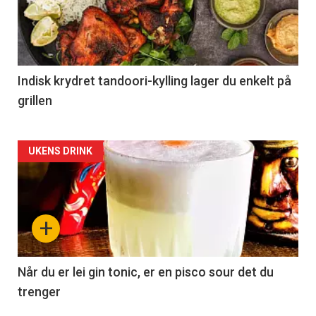
Indisk krydret tandoori-kylling lager du enkelt på
grillen
Forsiden
UKENS DRINK
akkurat
nå
+
-
2
Når du er lei gin tonic, er en pisco sour det du
trenger