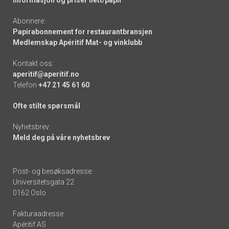
Informasjon og priser nett/papir
Abonnere:
Papirabonnement for restaurantbransjen
Medlemskap Apéritif Mat- og vinklubb
Kontakt oss:
aperitif@aperitif.no
Telefon
+47 21 45 61 60
Ofte stilte spørsmål
Nyhetsbrev:
Meld deg på våre nyhetsbrev
Post- og besøksadresse:
Universitetsgata 22
0162 Oslo
Fakturaadresse:
Apéritif AS