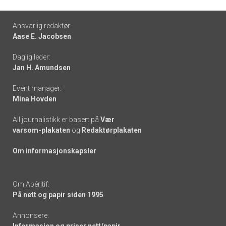
Footer
Ansvarlig redaktør:
Aase E. Jacobsen
-
Daglig leder:
links
Jan H. Amundsen
Event manager:
Mina Hovden
All journalistikk er basert på
Vær
varsom-plakaten
og
Redaktørplakaten
Om informasjonskapsler
Om Apéritif:
På nett og papir siden 1995
Annonsere: