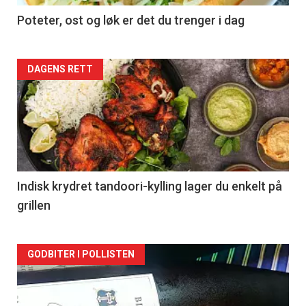
Poteter, ost og løk er det du trenger i dag
Forsiden
DAGENS RETT
akkurat
nå
-
2
Indisk krydret tandoori-kylling lager du enkelt på
grillen
Forsiden
GODBITER I POLLISTEN
akkurat