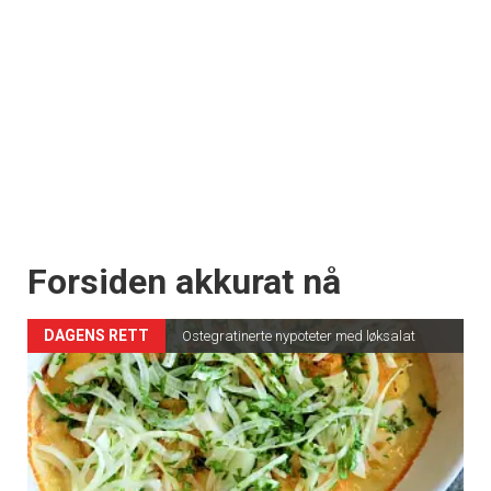
Forsiden akkurat nå
DAGENS RETT
Ostegratinerte nypoteter med løksalat