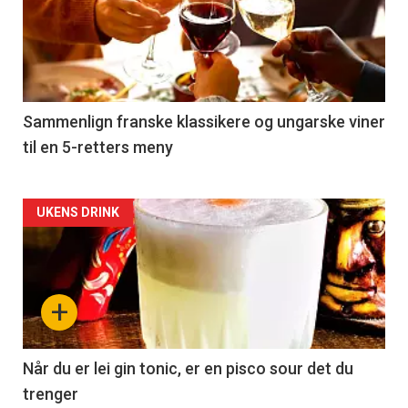
akkurat
nå
-
5
Sammenlign franske klassikere og ungarske viner
til en 5-retters meny
Forsiden
UKENS DRINK
akkurat
nå
+
-
6
Når du er lei gin tonic, er en pisco sour det du
trenger