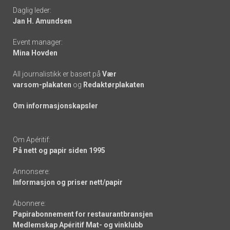
Daglig leder:
links
Jan H. Amundsen
Event manager:
Mina Hovden
All journalistikk er basert på
Vær
varsom-plakaten
og
Redaktørplakaten
Om informasjonskapsler
Om Apéritif:
På nett og papir siden 1995
Annonsere:
Informasjon og priser nett/papir
Abonnere:
Papirabonnement for restaurantbransjen
Medlemskap Apéritif Mat- og vinklubb