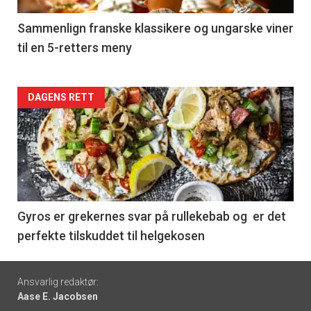
-
5
Sammenlign franske klassikere og ungarske viner
til en 5-retters meny
Forsiden
DAGENS RETT
akkurat
nå
-
6
Gyros er grekernes svar på rullekebab og er det
perfekte tilskuddet til helgekosen
Footer
Ansvarlig redaktør:
Aase E. Jacobsen
-