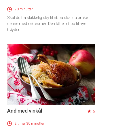
20 minutter
Skal du ha skikkelig sky til ribba skal du bruke
denne med nøttesmør. Den løfter ribba til nye
høyder.
And med vinkål
5
2 timer 30 minutter