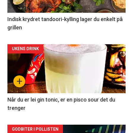
Indisk krydret tandoori-kylling lager du enkelt på
grillen
Forsiden
UKENS DRINK
akkurat
nå
+
-
2
Når du er lei gin tonic, er en pisco sour det du
trenger
Forsiden
GODBITER I POLLISTEN