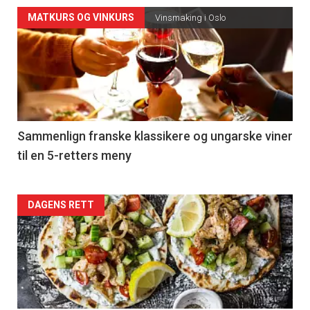
Forsiden
MATKURS OG VINKURS
Vinsmaking i Oslo
akkurat
nå
-
5
Sammenlign franske klassikere og ungarske viner
til en 5-retters meny
Forsiden
DAGENS RETT
akkurat
nå
-