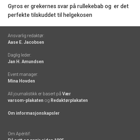
6
Gyros er grekernes svar på rullekebab og er det
perfekte tilskuddet til helgekosen
Footer
Ansvarlig redaktør:
Aase E. Jacobsen
-
Daglig leder:
links
Jan H. Amundsen
Event manager:
Mina Hovden
All journalistikk er basert på
Vær
varsom-plakaten
og
Redaktørplakaten
Om informasjonskapsler
Om Apéritif: