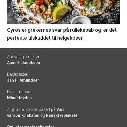
nå
-
6
Gyros er grekernes svar på rullekebab og er det
perfekte tilskuddet til helgekosen
Footer
Ansvarlig redaktør:
Aase E. Jacobsen
-
Daglig leder:
links
Jan H. Amundsen
Event manager:
Mina Hovden
All journalistikk er basert på
Vær
varsom-plakaten
og
Redaktørplakaten