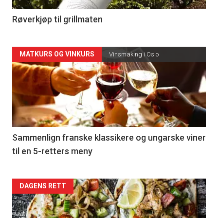
4
Røverkjøp til grillmaten
Forsiden
MATKURS OG VINKURS
Vinsmaking i Oslo
akkurat
nå
-
5
Sammenlign franske klassikere og ungarske viner
til en 5-retters meny
Forsiden
DAGENS RETT
akkurat