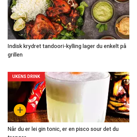
Indisk krydret tandoori-kylling lager du enkelt på
grillen
Forsiden
UKENS DRINK
akkurat
nå
+
-
2
Når du er lei gin tonic, er en pisco sour det du