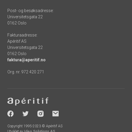
Post- og besøksadresse:
Universitetsgata 22
0162 Oslo
Fakturaadresse:
Apéritif AS
Universitetsgata 22
0162 Oslo
faktura@aperitif.no
Org. nr. 972 420 271
Footer
-
socials
Copyright 1995-2023 © Apéritif AS
Utviklet av
Ideo Solutions AS