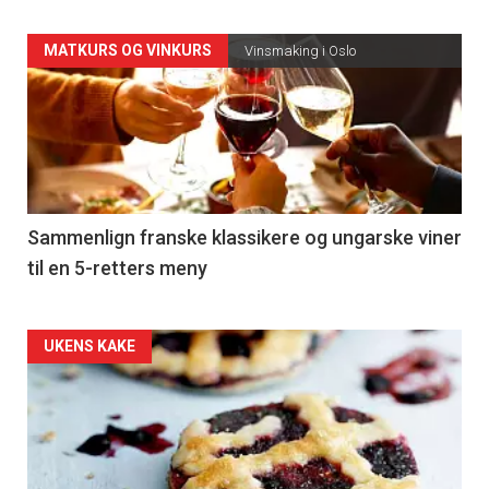
Forsiden
MATKURS OG VINKURS
Vinsmaking i Oslo
akkurat
nå
-
5
Sammenlign franske klassikere og ungarske viner
til en 5-retters meny
Forsiden
UKENS KAKE
akkurat
nå