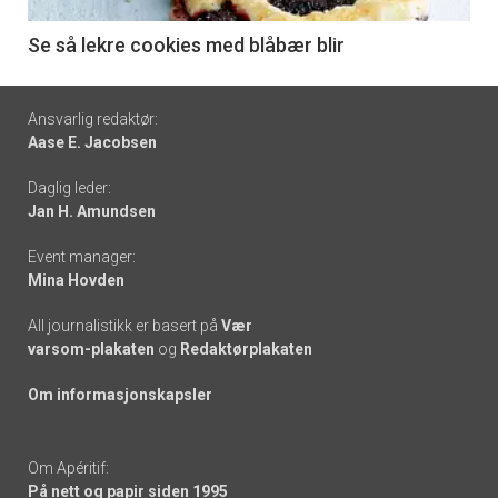
-
6
Se så lekre cookies med blåbær blir
Footer
Ansvarlig redaktør:
Aase E. Jacobsen
-
Daglig leder:
links
Jan H. Amundsen
Event manager:
Mina Hovden
All journalistikk er basert på
Vær
varsom-plakaten
og
Redaktørplakaten
Om informasjonskapsler
Om Apéritif:
På nett og papir siden 1995