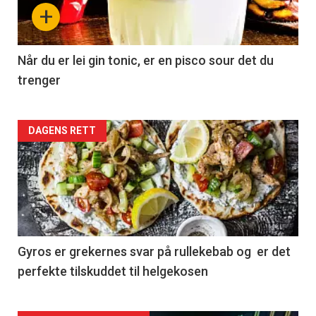
+
Når du er lei gin tonic, er en pisco sour det du
trenger
Forsiden
DAGENS RETT
akkurat
nå
-
2
Gyros er grekernes svar på rullekebab og er det
perfekte tilskuddet til helgekosen