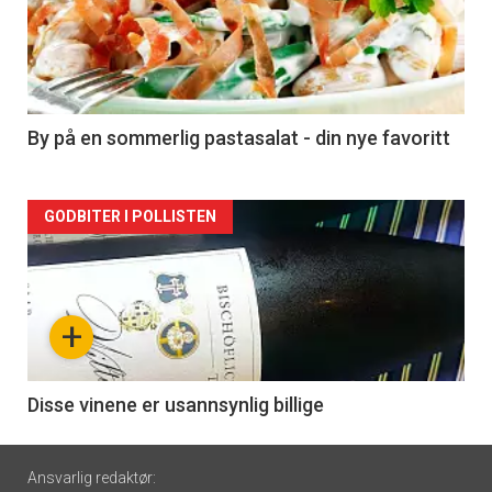
akkurat
nå
-
5
By på en sommerlig pastasalat - din nye favoritt
Forsiden
GODBITER I POLLISTEN
akkurat
nå
+
-
6
Disse vinene er usannsynlig billige
Footer
Ansvarlig redaktør: