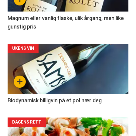
-
3
Magnum eller vanlig flaske, ulik årgang, men like
gunstig pris
Forsiden
UKENS VIN
akkurat
nå
+
-
4
Biodynamisk billigvin på et pol nær deg
Forsiden
DAGENS RETT