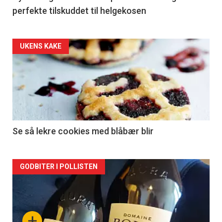
perfekte tilskuddet til helgekosen
Forsiden
UKENS KAKE
akkurat
nå
-
2
Se så lekre cookies med blåbær blir
Forsiden
GODBITER I POLLISTEN
akkurat
nå
+