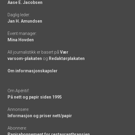
Aase E. Jacobsen
-
Daglig leder:
links
Jan H. Amundsen
Event manager:
Mina Hovden
All journalistikk er basert på
Vær
varsom-plakaten
og
Redaktørplakaten
Om informasjonskapsler
Om Apéritif:
På nett og papir siden 1995
Annonsere:
Informasjon og priser nett/papir
Abonnere:
Papirabonnement for restaurantbransjen