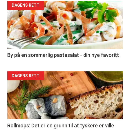
Forsiden
DAGENS RETT
akkurat
nå
-
5
By på en sommerlig pastasalat - din nye favoritt
Forsiden
DAGENS RETT
akkurat
nå
-
6
Rollmops: Det er en grunn til at tyskere er ville