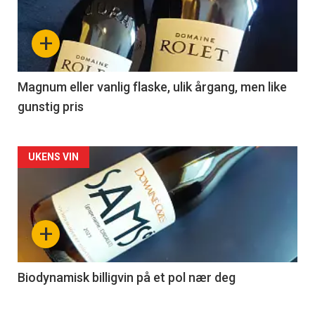
nå
+
-
3
Magnum eller vanlig flaske, ulik årgang, men like
gunstig pris
Forsiden
UKENS VIN
akkurat
nå
+
-
4
Biodynamisk billigvin på et pol nær deg