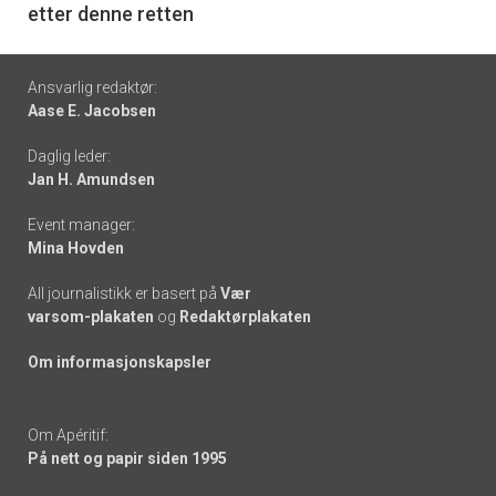
etter denne retten
Footer
Ansvarlig redaktør:
Aase E. Jacobsen
-
Daglig leder:
links
Jan H. Amundsen
Event manager:
Mina Hovden
All journalistikk er basert på
Vær
varsom-plakaten
og
Redaktørplakaten
Om informasjonskapsler
Om Apéritif:
På nett og papir siden 1995