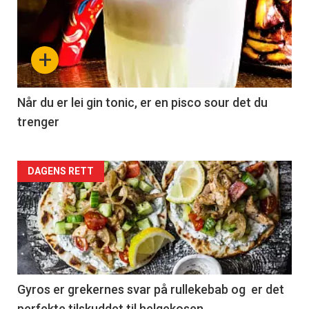
+
Når du er lei gin tonic, er en pisco sour det du
trenger
Forsiden
DAGENS RETT
akkurat
nå
-
2
Gyros er grekernes svar på rullekebab og er det
perfekte tilskuddet til helgekosen