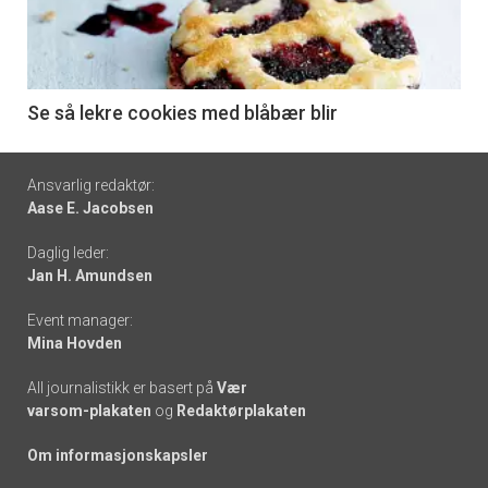
nå
-
6
Se så lekre cookies med blåbær blir
Footer
Ansvarlig redaktør:
Aase E. Jacobsen
-
Daglig leder:
links
Jan H. Amundsen
Event manager:
Mina Hovden
All journalistikk er basert på
Vær
varsom-plakaten
og
Redaktørplakaten
Om informasjonskapsler