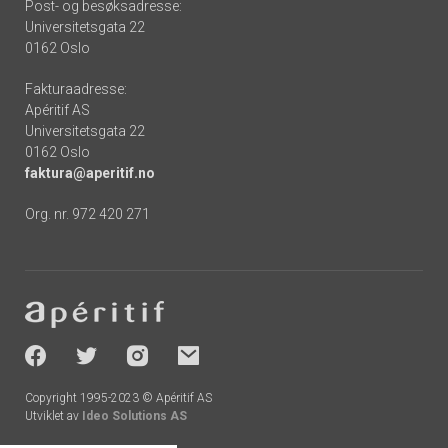
Post- og besøksadresse:
Universitetsgata 22
0162 Oslo
Fakturaadresse:
Apéritif AS
Universitetsgata 22
0162 Oslo
faktura@aperitif.no
Org. nr. 972 420 271
Footer
-
socials
Copyright 1995-2023 © Apéritif AS
Utviklet av
Ideo Solutions AS