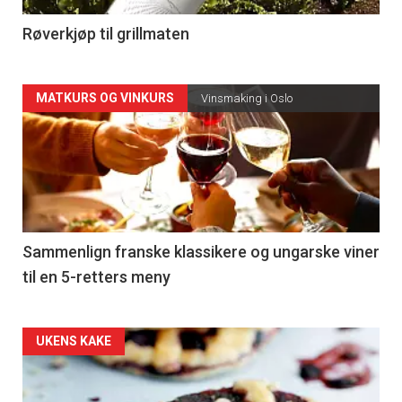
4
Røverkjøp til grillmaten
Forsiden
MATKURS OG VINKURS
Vinsmaking i Oslo
akkurat
nå
-
5
Sammenlign franske klassikere og ungarske viner
til en 5-retters meny
Forsiden
UKENS KAKE
akkurat