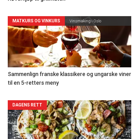
Forsiden
MATKURS OG VINKURS
Vinsmaking i Oslo
akkurat
nå
-
5
Sammenlign franske klassikere og ungarske viner
til en 5-retters meny
Forsiden
DAGENS RETT
akkurat
nå