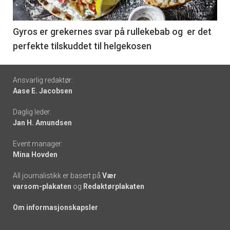
-
6
Gyros er grekernes svar på rullekebab og er det
perfekte tilskuddet til helgekosen
Footer
Ansvarlig redaktør:
Aase E. Jacobsen
-
Daglig leder:
links
Jan H. Amundsen
Event manager:
Mina Hovden
All journalistikk er basert på
Vær
varsom-plakaten
og
Redaktørplakaten
Om informasjonskapsler