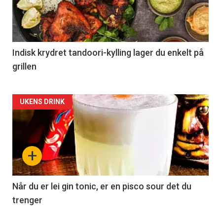
Indisk krydret tandoori-kylling lager du enkelt på
grillen
Forsiden
UKENS DRINK
akkurat
nå
+
-
2
Når du er lei gin tonic, er en pisco sour det du
trenger