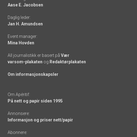
Aase E. Jacobsen
-
Daglig leder:
links
Jan H. Amundsen
Event manager:
Mina Hovden
All journalistikk er basert på
Vær
varsom-plakaten
og
Redaktørplakaten
Om informasjonskapsler
Om Apéritif:
På nett og papir siden 1995
Annonsere:
Informasjon og priser nett/papir
Abonnere: