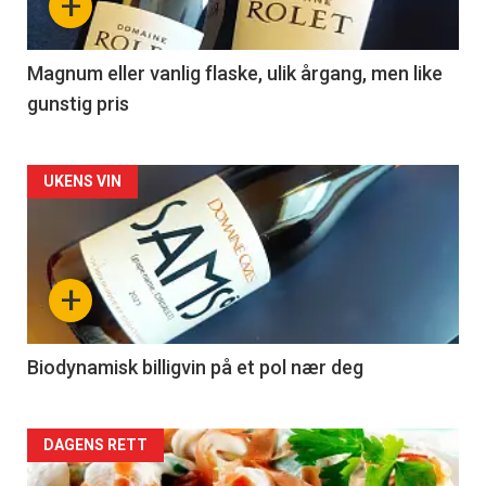
+
-
3
Magnum eller vanlig flaske, ulik årgang, men like
gunstig pris
Forsiden
UKENS VIN
akkurat
nå
+
-
4
Biodynamisk billigvin på et pol nær deg
Forsiden
DAGENS RETT