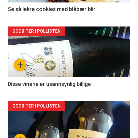
Se så lekre cookies med blåbær blir
Forsiden
GODBITER I POLLISTEN
akkurat
nå
+
-
2
Disse vinene er usannsynlig billige
Forsiden
GODBITER I POLLISTEN
akkurat
nå