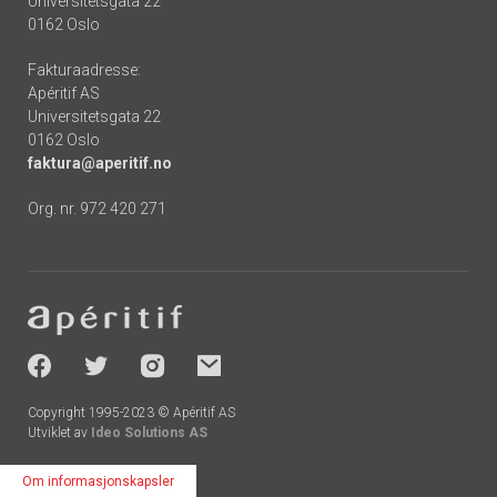
Universitetsgata 22
0162 Oslo
Fakturaadresse:
Apéritif AS
Universitetsgata 22
0162 Oslo
faktura@aperitif.no
Org. nr. 972 420 271
Footer
-
socials
Copyright 1995-2023 © Apéritif AS
Utviklet av
Ideo Solutions AS
Om informasjonskapsler