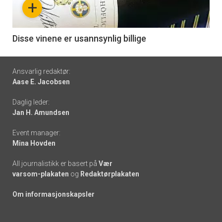
+
-
6
Disse vinene er usannsynlig billige
Footer
Ansvarlig redaktør:
Aase E. Jacobsen
-
Daglig leder:
links
Jan H. Amundsen
Event manager:
Mina Hovden
All journalistikk er basert på
Vær
varsom-plakaten
og
Redaktørplakaten
Om informasjonskapsler