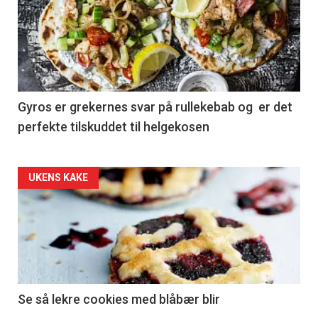
Gyros er grekernes svar på rullekebab og er det
perfekte tilskuddet til helgekosen
Forsiden
UKENS KAKE
akkurat
nå
-
2
Se så lekre cookies med blåbær blir