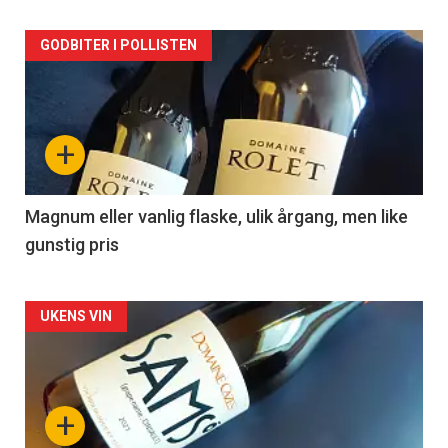
Forsiden
GODBITER I POLLISTEN
akkurat
nå
+
-
3
Magnum eller vanlig flaske, ulik årgang, men like
gunstig pris
Forsiden
UKENS VIN
akkurat
nå
+
-