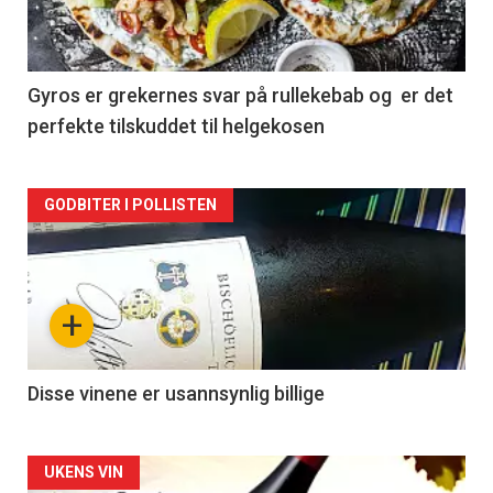
nå
-
2
Gyros er grekernes svar på rullekebab og er det
perfekte tilskuddet til helgekosen
Forsiden
GODBITER I POLLISTEN
akkurat
nå
+
-
3
Disse vinene er usannsynlig billige
Forsiden
UKENS VIN