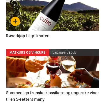
akkurat
nå
+
-
4
Røverkjøp til grillmaten
Forsiden
MATKURS OG VINKURS
Vinsmaking i Oslo
akkurat
nå
-
5
Sammenlign franske klassikere og ungarske viner
til en 5-retters meny