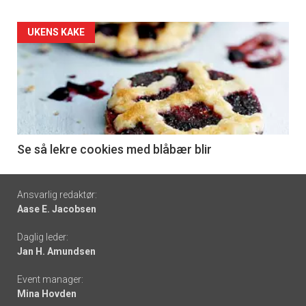
Forsiden
UKENS KAKE
akkurat
nå
-
6
Se så lekre cookies med blåbær blir
Footer
Ansvarlig redaktør:
Aase E. Jacobsen
-
Daglig leder:
links
Jan H. Amundsen
Event manager:
Mina Hovden