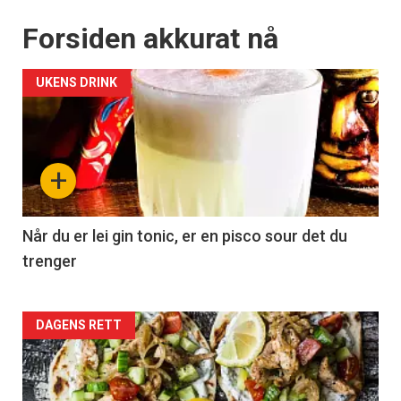
Forsiden akkurat nå
UKENS DRINK
+
Når du er lei gin tonic, er en pisco sour det du
trenger
Forsiden
DAGENS RETT
akkurat