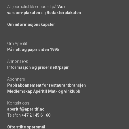
All journalistikk er basert på
Vær
varsom-plakaten
og
Redaktørplakaten
Om informasjonskapsler
Om Apéritif:
På nett og papir siden 1995
Annonsere:
Informasjon og priser nett/papir
Abonnere:
Papirabonnement for restaurantbransjen
Medlemskap Apéritif Mat- og vinklubb
Kontakt oss:
aperitif@aperitif.no
Telefon
+47 21 45 61 60
Ofte stilte spørsmål