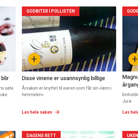
Forsiden
For
GODBITER I POLLISTEN
GODB
akkurat
akk
nå
nå
-
-
+
+
2
3
Magnum
blir
Disse vinene er usannsynlig billige
årgang
ns søte
Årsaken er knyttet til eieren som får sin «lønn i
ruke
himmelen».
Innhold
Jura.
Les hele saken
Les hel
Forsiden
For
DAGENS RETT
UKEN