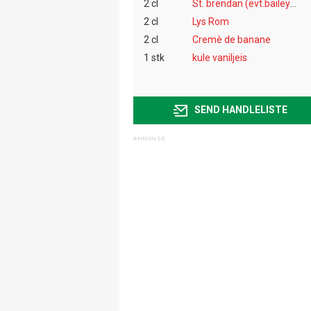
2 cl
St. brendan (evt.baileys)
2 cl
Lys Rom
2 cl
Cremè de banane
1 stk
kule vaniljeis
SEND HANDLELISTE