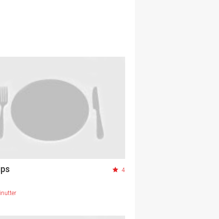
ips
4
nutter