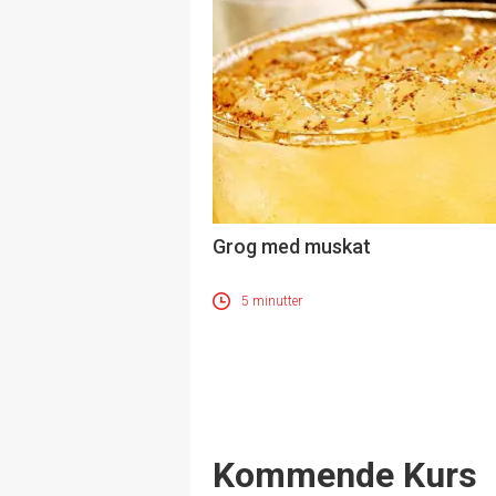
Grog med muskat
5 minutter
Events
Kommende Kurs