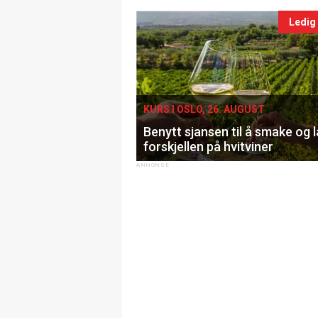
Ledig
KURS I OSLO, 26. AUGUST
Benytt sjansen til å smake og 
forskjellen på hvitviner