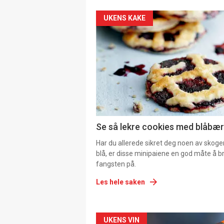
UKENS KAKE
Se så lekre cookies med blåbær 
Har du allerede sikret deg noen av skoge
blå, er disse minipaiene en god måte å b
fangsten på.
Les hele saken
Forsiden
UKENS VIN