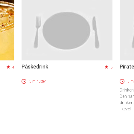
Påskedrink
Pirat
4
3
5 minutter
5 mi
Drinken
Den har 
drinken
likevel l