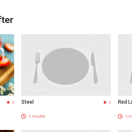
ter
Steel
Red L
4
0
5 minutter
5 mi