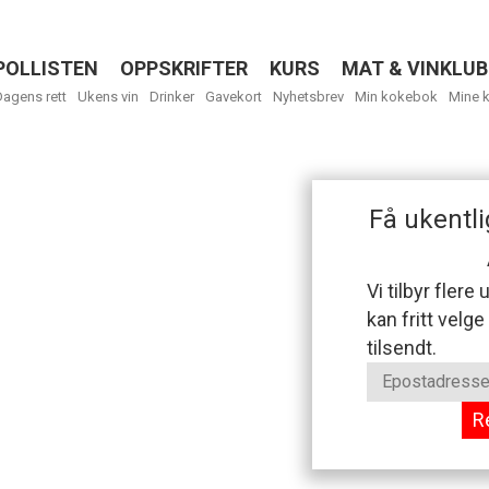
POLLISTEN
OPPSKRIFTER
KURS
MAT & VINKLUB
Menu
Dagens rett
Ukens vin
Drinker
Gavekort
Nyhetsbrev
Min kokebok
Mine 
Få ukentli
Vi tilbyr flere
kan fritt velge
tilsendt.
R