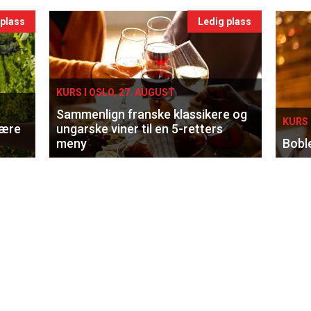
 plass
Ledig plass
KURS I OSLO, 27. AUGUST
Sammenlign franske klassikere og
KURS 
lære
ungarske viner til en 5-retters
meny
Bobl