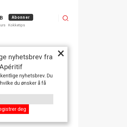
Logg
B
Abonner
kurs
Kokketips
inn
×
ge nyhetsbrev fra
Apéritif
 ukentlige nyhetsbrev. Du
 hvilke du ønsker å få
egistrer deg