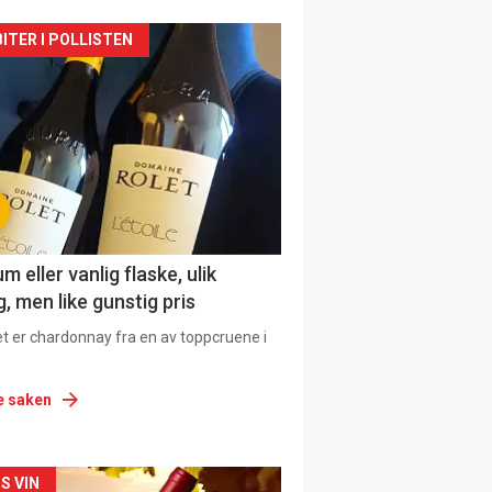
siden
ITER I POLLISTEN
urat
 eller vanlig flaske, ulik
, men like gunstig pris
et er chardonnay fra en av toppcruene i
e saken
siden
S VIN