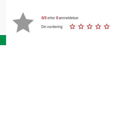
0/5
etter
0
anmeldelser
Din vurdering: