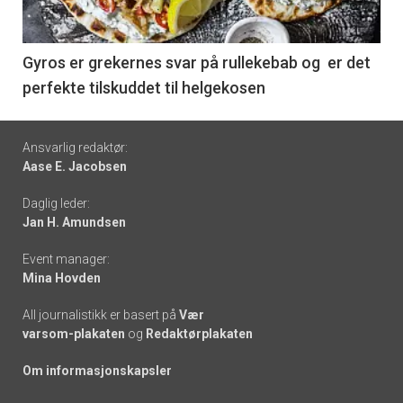
-
6
Gyros er grekernes svar på rullekebab og er det
perfekte tilskuddet til helgekosen
Footer
Ansvarlig redaktør:
Aase E. Jacobsen
-
Daglig leder:
links
Jan H. Amundsen
Event manager:
Mina Hovden
All journalistikk er basert på
Vær
varsom-plakaten
og
Redaktørplakaten
Om informasjonskapsler