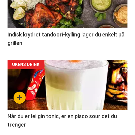
Indisk krydret tandoori-kylling lager du enkelt på
grillen
Forsiden
UKENS DRINK
akkurat
nå
+
-
2
Når du er lei gin tonic, er en pisco sour det du
trenger