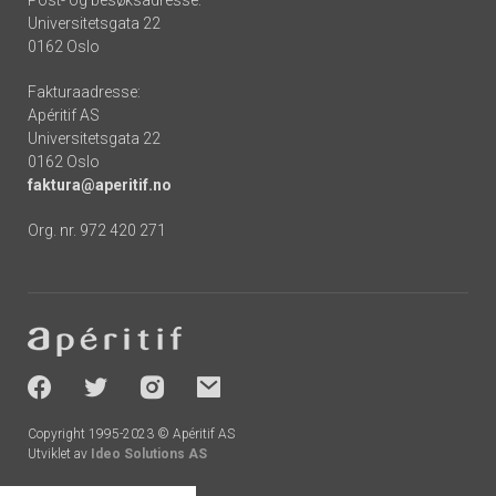
Post- og besøksadresse:
Universitetsgata 22
0162 Oslo
Fakturaadresse:
Apéritif AS
Universitetsgata 22
0162 Oslo
faktura@aperitif.no
Org. nr. 972 420 271
Footer
-
socials
Copyright 1995-2023 © Apéritif AS
Utviklet av
Ideo Solutions AS