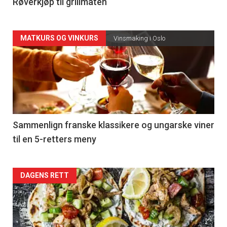
4
Røverkjøp til grillmaten
Forsiden
MATKURS OG VINKURS
Vinsmaking i Oslo
akkurat
nå
-
5
Sammenlign franske klassikere og ungarske viner
til en 5-retters meny
Forsiden
DAGENS RETT
akkurat
nå