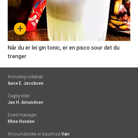
akkurat
nå
+
-
6
Når du er lei gin tonic, er en pisco sour det du
trenger
Footer
Ansvarlig redaktør:
Aase E. Jacobsen
-
Daglig leder:
links
Jan H. Amundsen
Event manager:
Mina Hovden
All journalistikk er basert på
Vær