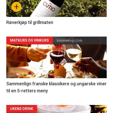
nå
+
-
4
Røverkjøp til grillmaten
Forsiden
MATKURS OG VINKURS
Vinsmaking i Oslo
akkurat
nå
-
5
Sammenlign franske klassikere og ungarske viner
til en 5-retters meny
Forsiden
UKENS DRINK