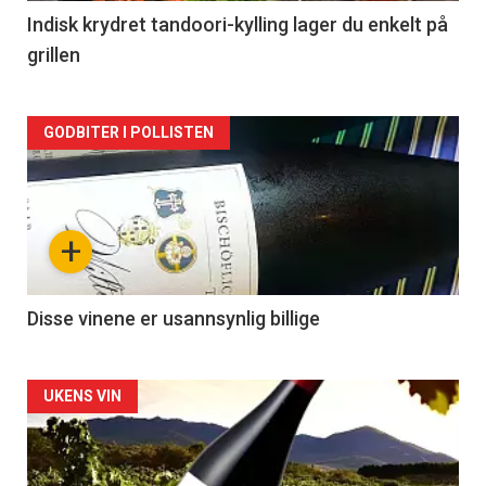
2
Indisk krydret tandoori-kylling lager du enkelt på
grillen
Forsiden
GODBITER I POLLISTEN
akkurat
nå
+
-
3
Disse vinene er usannsynlig billige
Forsiden
UKENS VIN
akkurat