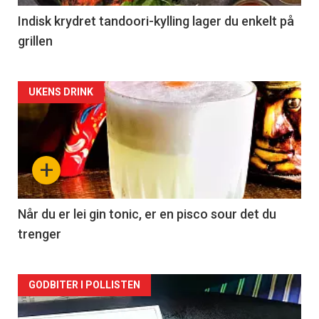
Indisk krydret tandoori-kylling lager du enkelt på
grillen
Forsiden
UKENS DRINK
akkurat
nå
+
-
2
Når du er lei gin tonic, er en pisco sour det du
trenger
Forsiden
GODBITER I POLLISTEN
akkurat