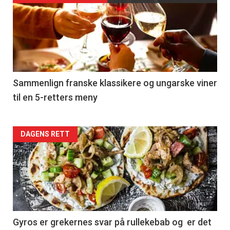
akkurat
nå
-
5
Sammenlign franske klassikere og ungarske viner
til en 5-retters meny
Forsiden
DAGENS RETT
akkurat
nå
-
6
Gyros er grekernes svar på rullekebab og er det