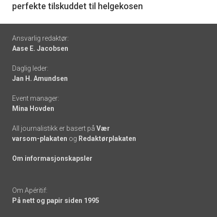
perfekte tilskuddet til helgekosen
Footer
Ansvarlig redaktør:
Aase E. Jacobsen
-
Daglig leder:
links
Jan H. Amundsen
Event manager:
Mina Hovden
All journalistikk er basert på
Vær
varsom-plakaten
og
Redaktørplakaten
Om informasjonskapsler
Om Apéritif:
På nett og papir siden 1995