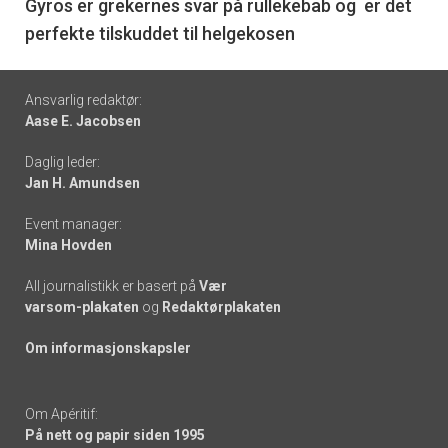
6
Gyros er grekernes svar på rullekebab og er det
perfekte tilskuddet til helgekosen
Footer
Ansvarlig redaktør:
Aase E. Jacobsen
-
Daglig leder:
links
Jan H. Amundsen
Event manager:
Mina Hovden
All journalistikk er basert på
Vær
varsom-plakaten
og
Redaktørplakaten
Om informasjonskapsler
Om Apéritif:
På nett og papir siden 1995