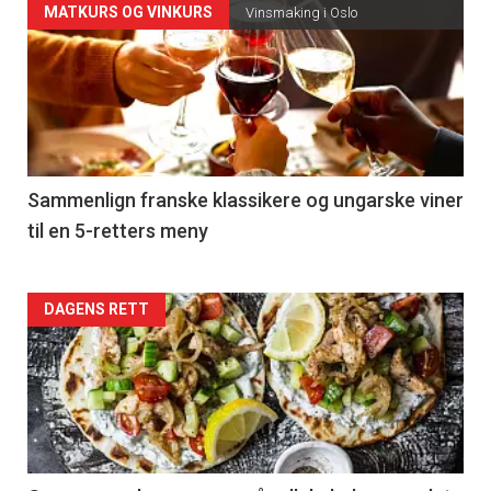
Forsiden
MATKURS OG VINKURS
Vinsmaking i Oslo
akkurat
nå
-
5
Sammenlign franske klassikere og ungarske viner
til en 5-retters meny
Forsiden
DAGENS RETT
akkurat
nå
-