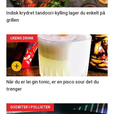
Indisk krydret tandoori-kylling lager du enkelt på
grillen
Forsiden
UKENS DRINK
akkurat
nå
+
-
2
Når du er lei gin tonic, er en pisco sour det du
trenger
Forsiden
GODBITER I POLLISTEN