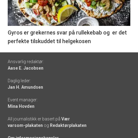
nå
-
6
Gyros er grekernes svar på rullekebab og er det
perfekte tilskuddet til helgekosen
Footer
Ansvarlig redaktør:
Aase E. Jacobsen
-
Daglig leder:
links
Jan H. Amundsen
Event manager:
Mina Hovden
All journalistikk er basert på
Vær
varsom-plakaten
og
Redaktørplakaten