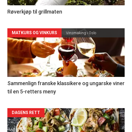
4
Røverkjøp til grillmaten
Forsiden
MATKURS OG VINKURS
Vinsmaking i Oslo
akkurat
nå
-
5
Sammenlign franske klassikere og ungarske viner
til en 5-retters meny
Forsiden
DAGENS RETT
akkurat