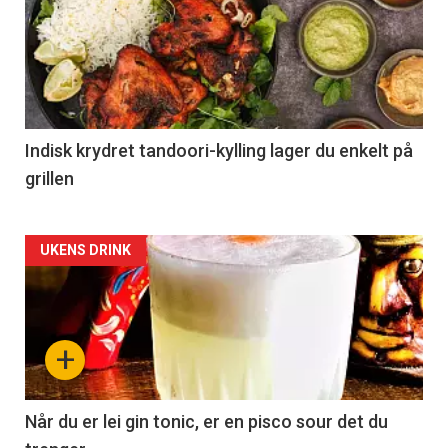
Indisk krydret tandoori-kylling lager du enkelt på
grillen
Forsiden
UKENS DRINK
akkurat
nå
+
-
2
Når du er lei gin tonic, er en pisco sour det du