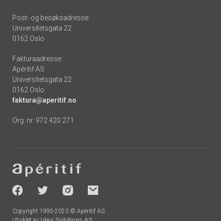
Post- og besøksadresse:
Universitetsgata 22
0162 Oslo
Fakturaadresse:
Apéritif AS
Universitetsgata 22
0162 Oslo
faktura@aperitif.no
Org. nr. 972 420 271
Footer
-
socials
Copyright 1995-2023 © Apéritif AS
Utviklet av
Ideo Solutions AS