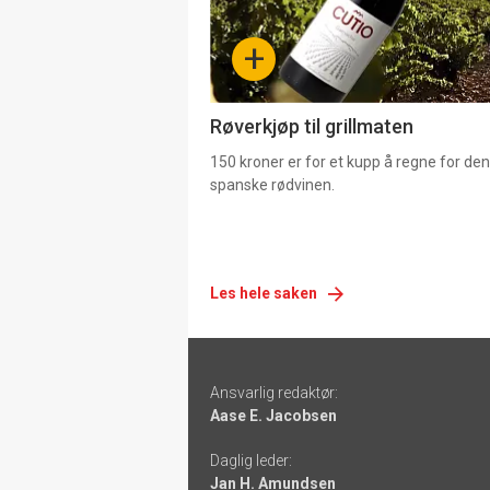
-
+
4
Røverkjøp til grillmaten
150 kroner er for et kupp å regne for de
spanske rødvinen.
Les hele saken
Footer
Ansvarlig redaktør:
-
Aase E. Jacobsen
links
Daglig leder:
Jan H. Amundsen