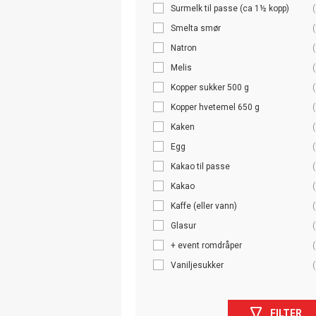
Surmelk til passe (ca 1½ kopp)
(
Smelta smør
(
Natron
(
Melis
(
Kopper sukker 500 g
(
Kopper hvetemel 650 g
(
Kaken
(
Egg
(
Kakao til passe
(
Kakao
(
Kaffe (eller vann)
(
Glasur
(
+ event romdråper
(
Vaniljesukker
(
FILTER