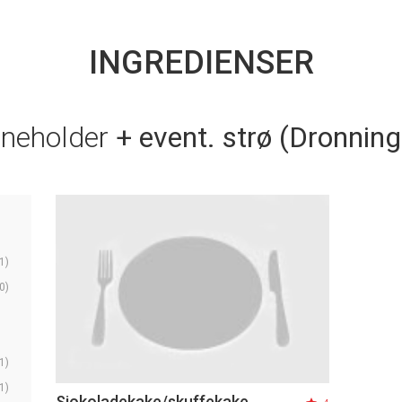
INGREDIENSER
nneholder
+ event. strø (Dronning
1)
0)
1)
1)
Sjokoladekake/skuffekake