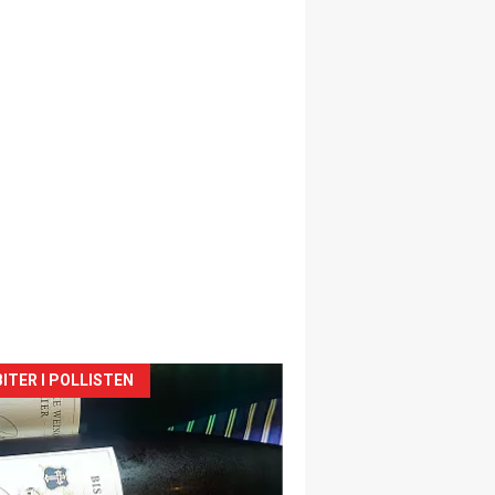
siden
ITER I POLLISTEN
urat