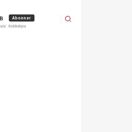
Logg
B
Abonner
kurs
Kokketips
inn