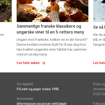
-
-
5
6
Sammenlign franske klassikere og
Se så 
ungarske viner til en 5-retters meny
nne
Har du 
Ungarn mot Frankrike, hvilken vin er din favoritt?
blå, er
Denne kvelden inviterer Kullt for å vise deg hvor
fangste
høy kvalitet ungarske viner faktisk har, sammen
med en utrolig meny.
Les hele saken
Les hel
Om Apéritif:
Post- o
På nett og papir siden 1995
Universi
0162 Os
Annonsere:
Informasjon og priser nett/papir
Faktura