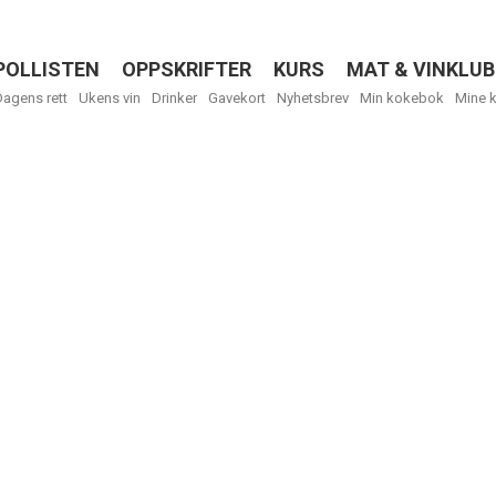
POLLISTEN
OPPSKRIFTER
KURS
MAT & VINKLUB
Menu
Dagens rett
Ukens vin
Drinker
Gavekort
Nyhetsbrev
Min kokebok
Mine 