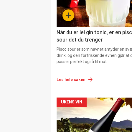
+
Når du er lei gin tonic, er en pis
sour det du trenger
Pisco sour er som navnet antyder en svær
drink, og den forfriskende evnen gjør at 
passer perfekt også til mat.
Les hele saken
Forsiden
UKENS VIN
akkurat
nå