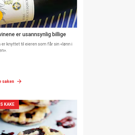
vinene er usannsynlig billige
er knyttet til eieren som får sin «lønn i
en».
e saken
siden
S KAKE
urat