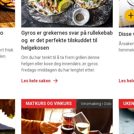
-
-
+
2
3
co
Gyros er grekernes svar på rullekebab
Disse 
og er det perfekte tilskuddet til
Årsaken 
helgekosen
t frisk
himmel
den
Om du har tenkt til å ta frem grillen denne
helgen eller kose deg innendørs ,er gyros
fredags-middagen du har lengtet etter.
Les hele saken
Les hel
Forsiden
For
MATKURS OG VINKURS
UKEN
Vinsmaking i Oslo
akkurat
akk
nå
nå