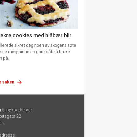
lekre cookies med blåbær blir
allerede sikret deg noen av skogens søte
 disse minipaiene en god måte å bruke
n på.
e saken
g besøksadresse:
tetsgata 22
lo
adresse: