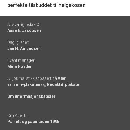
perfekte tilskuddet til helgekosen
Footer
Ansvarlig redaktør:
Aase E. Jacobsen
-
Daglig leder:
links
Jan H. Amundsen
Event manager:
Mina Hovden
All journalistikk er basert på
Vær
varsom-plakaten
og
Redaktørplakaten
Om informasjonskapsler
Om Apéritif:
På nett og papir siden 1995