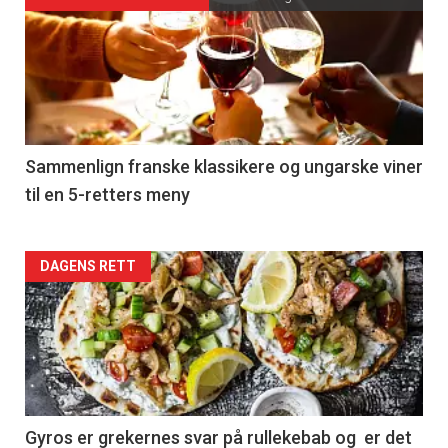
Forsiden
akkurat
nå
-
5
Sammenlign franske klassikere og ungarske viner
til en 5-retters meny
Forsiden
DAGENS RETT
akkurat
nå
-
6
Gyros er grekernes svar på rullekebab og er det