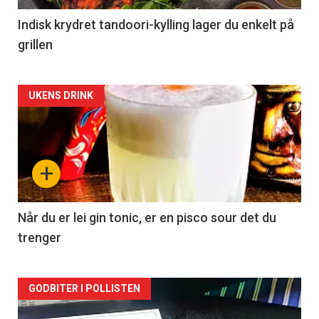
Indisk krydret tandoori-kylling lager du enkelt på
grillen
Forsiden
UKENS DRINK
akkurat
nå
+
-
2
Når du er lei gin tonic, er en pisco sour det du
trenger
Forsiden
GODBITER I POLLISTEN