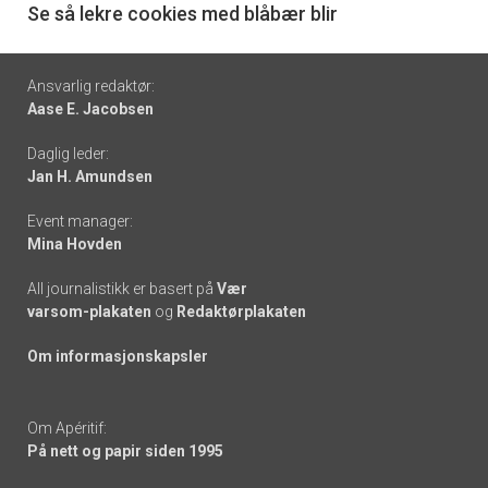
6
Se så lekre cookies med blåbær blir
Footer
Ansvarlig redaktør:
Aase E. Jacobsen
-
Daglig leder:
links
Jan H. Amundsen
Event manager:
Mina Hovden
All journalistikk er basert på
Vær
varsom-plakaten
og
Redaktørplakaten
Om informasjonskapsler
Om Apéritif:
På nett og papir siden 1995