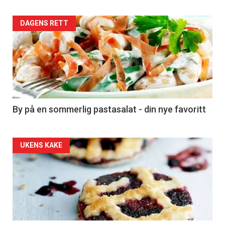
Forsiden
DAGENS RETT
akkurat
nå
-
5
By på en sommerlig pastasalat - din nye favoritt
Forsiden
UKENS KAKE
akkurat
nå
-