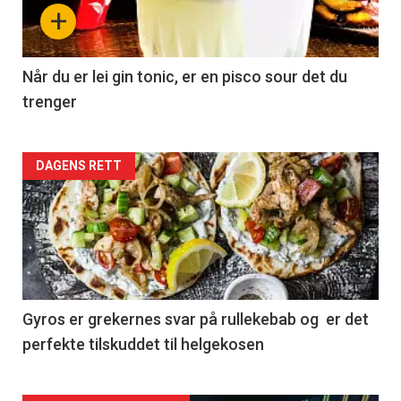
+
Når du er lei gin tonic, er en pisco sour det du
trenger
Forsiden
DAGENS RETT
akkurat
nå
-
2
Gyros er grekernes svar på rullekebab og er det
perfekte tilskuddet til helgekosen