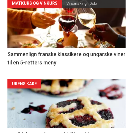
Forsiden
MATKURS OG VINKURS
Vinsmaking i Oslo
akkurat
nå
-
5
Sammenlign franske klassikere og ungarske viner
til en 5-retters meny
Forsiden
UKENS KAKE
akkurat
nå
-