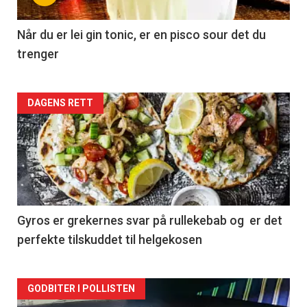
Når du er lei gin tonic, er en pisco sour det du
trenger
Forsiden
DAGENS RETT
akkurat
nå
-
2
Gyros er grekernes svar på rullekebab og er det
perfekte tilskuddet til helgekosen
Forsiden
GODBITER I POLLISTEN