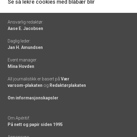
6
Se så lekre cookies med blåbær blir
Footer
Ansvarlig redaktør:
Aase E. Jacobsen
-
Daglig leder:
links
Jan H. Amundsen
Event manager:
Mina Hovden
All journalistikk er basert på
Vær
varsom-plakaten
og
Redaktørplakaten
Om informasjonskapsler
Om Apéritif:
På nett og papir siden 1995