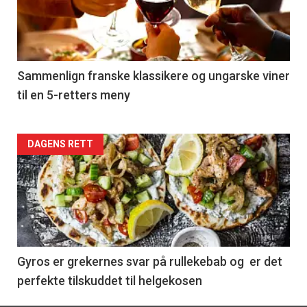
nå
-
5
Sammenlign franske klassikere og ungarske viner
til en 5-retters meny
Forsiden
DAGENS RETT
akkurat
nå
-
6
Gyros er grekernes svar på rullekebab og er det
perfekte tilskuddet til helgekosen