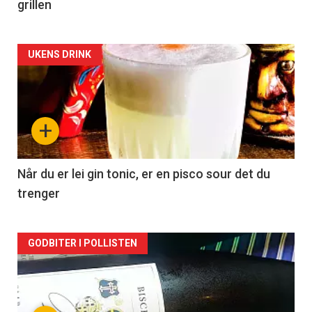
grillen
Forsiden
UKENS DRINK
akkurat
nå
+
-
2
Når du er lei gin tonic, er en pisco sour det du
trenger
Forsiden
GODBITER I POLLISTEN
akkurat
nå