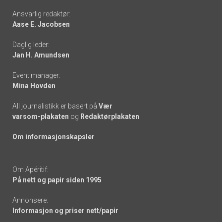
Footer
Ansvarlig redaktør:
Aase E. Jacobsen
-
Daglig leder:
links
Jan H. Amundsen
Event manager:
Mina Hovden
All journalistikk er basert på
Vær
varsom-plakaten
og
Redaktørplakaten
Om informasjonskapsler
Om Apéritif:
På nett og papir siden 1995
Annonsere:
Informasjon og priser nett/papir