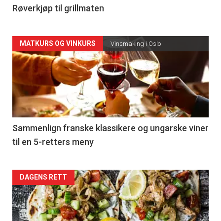
4
Røverkjøp til grillmaten
Forsiden
MATKURS OG VINKURS
Vinsmaking i Oslo
akkurat
nå
-
5
Sammenlign franske klassikere og ungarske viner
til en 5-retters meny
Forsiden
DAGENS RETT
akkurat