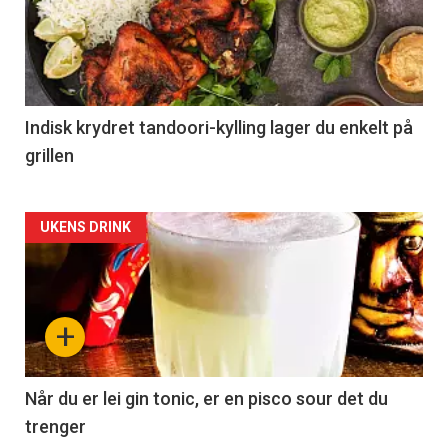
Indisk krydret tandoori-kylling lager du enkelt på
grillen
Forsiden
UKENS DRINK
akkurat
nå
+
-
2
Når du er lei gin tonic, er en pisco sour det du
trenger