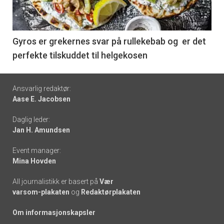
nå
-
6
Gyros er grekernes svar på rullekebab og er det
perfekte tilskuddet til helgekosen
Footer
Ansvarlig redaktør:
Aase E. Jacobsen
-
Daglig leder:
links
Jan H. Amundsen
Event manager:
Mina Hovden
All journalistikk er basert på
Vær
varsom-plakaten
og
Redaktørplakaten
Om informasjonskapsler