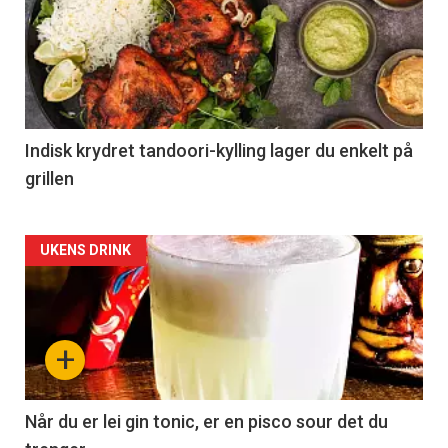
Indisk krydret tandoori-kylling lager du enkelt på
grillen
Forsiden
UKENS DRINK
akkurat
nå
+
-
2
Når du er lei gin tonic, er en pisco sour det du