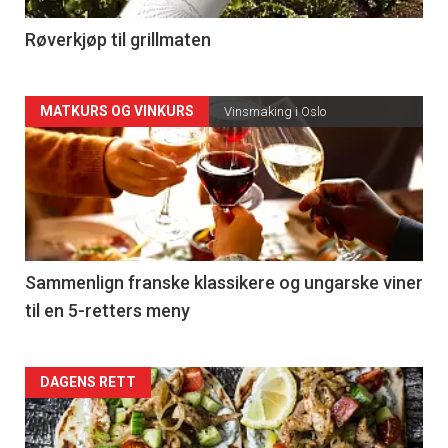
4
Røverkjøp til grillmaten
Forsiden
MATKURS OG VINKURS
Vinsmaking i Oslo
akkurat
nå
-
5
Sammenlign franske klassikere og ungarske viner
til en 5-retters meny
Forsiden
DAGENS RETT
akkurat