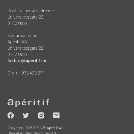
Post- og besøksadresse:
Universitetsgata 22
0162 Oslo
Fakturaadresse:
Apéritif AS
Universitetsgata 22
0162 Oslo
faktura@aperitif.no
Org. nr. 972 420 271
Footer
-
socials
Copyright 1995-2023 © Apéritif AS
Utviklet av
Ideo Solutions AS