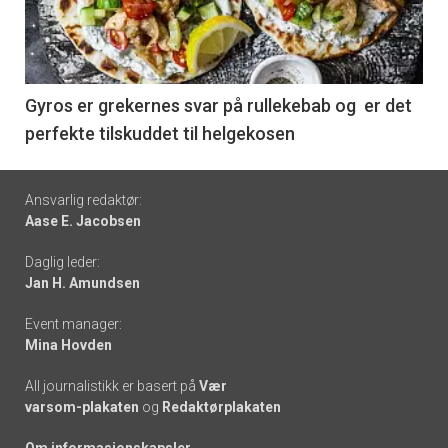
nå
-
6
Gyros er grekernes svar på rullekebab og er det
perfekte tilskuddet til helgekosen
Footer
Ansvarlig redaktør:
Aase E. Jacobsen
-
Daglig leder:
links
Jan H. Amundsen
Event manager:
Mina Hovden
All journalistikk er basert på
Vær
varsom-plakaten
og
Redaktørplakaten