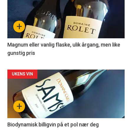
akkurat
nå
+
-
3
Magnum eller vanlig flaske, ulik årgang, men like
gunstig pris
Forsiden
UKENS VIN
akkurat
nå
+
-
4
Biodynamisk billigvin på et pol nær deg