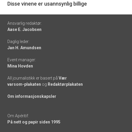
6
Disse vinene er usannsynlig billige
Footer
Ansvarlig redaktør:
Aase E. Jacobsen
-
Daglig leder:
links
Jan H. Amundsen
Event manager:
Mina Hovden
All journalistikk er basert på
Vær
varsom-plakaten
og
Redaktørplakaten
Om informasjonskapsler
Om Apéritif:
På nett og papir siden 1995