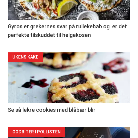
Gyros er grekernes svar på rullekebab og er det
perfekte tilskuddet til helgekosen
Forsiden
UKENS KAKE
akkurat
nå
-
2
Se så lekre cookies med blåbær blir
Forsiden
GODBITER I POLLISTEN