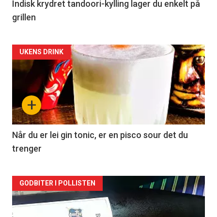
Indisk krydret tandoori-kylling lager du enkelt på
grillen
Forsiden
UKENS DRINK
akkurat
nå
+
-
2
Når du er lei gin tonic, er en pisco sour det du
trenger
Forsiden
GODBITER I POLLISTEN
akkurat