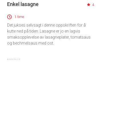
Enkel lasagne
4
1 time
Det jukses selvsagt i denne oppskriften for å
kutte ned på tiden. Lasagne er jo en lagvis
smaksopplevelse av lasagneplater, tomatsaus
og bechmelsaus med ost.