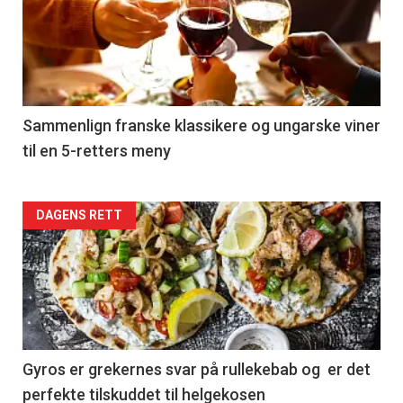
akkurat
nå
-
5
Sammenlign franske klassikere og ungarske viner
til en 5-retters meny
Forsiden
DAGENS RETT
akkurat
nå
-
6
Gyros er grekernes svar på rullekebab og er det
perfekte tilskuddet til helgekosen