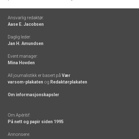
Footer
Ansvarlig redaktør:
Aase E. Jacobsen
-
Daglig leder:
links
Jan H. Amundsen
Event manager:
Mina Hovden
All journalistikk er basert på
Vær
varsom-plakaten
og
Redaktørplakaten
Om informasjonskapsler
Om Apéritif:
På nett og papir siden 1995
Annonsere: