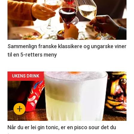
akkurat
nå
-
5
Sammenlign franske klassikere og ungarske viner
til en 5-retters meny
Forsiden
UKENS DRINK
akkurat
nå
+
-
6
Når du er lei gin tonic, er en pisco sour det du