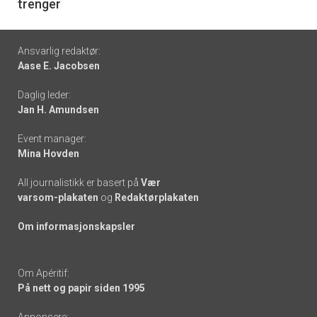
trenger
Footer
Ansvarlig redaktør:
Aase E. Jacobsen
-
Daglig leder:
links
Jan H. Amundsen
Event manager:
Mina Hovden
All journalistikk er basert på
Vær
varsom-plakaten
og
Redaktørplakaten
Om informasjonskapsler
Om Apéritif:
På nett og papir siden 1995