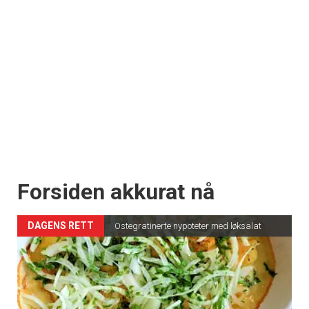
Forsiden akkurat nå
DAGENS RETT
Ostegratinerte nypoteter med løksalat