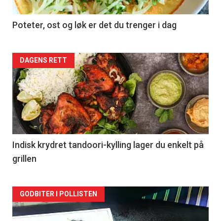
Poteter, ost og løk er det du trenger i dag
Forsiden
DAGENS RETT
akkurat
nå
-
2
Indisk krydret tandoori-kylling lager du enkelt på
grillen
Forsiden
GODBITER I POLLISTEN
akkurat